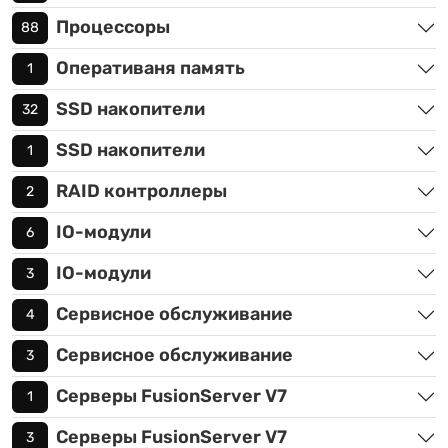
Процессоры
88
Оперативаня память
1
SSD накопители
32
SSD накопители
1
RAID контроллеры
2
IO-модули
6
IO-модули
3
Сервисное обслуживание
4
Сервисное обслуживание
3
Серверы FusionServer V7
1
Серверы FusionServer V7
3