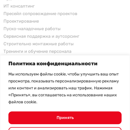
ИТ консалтинг
Пресейл сопровождение проектов
Проектирование
Пуско-наладочные работы
Сервисная поддержка и аутсорсинг
Строительно монтажные работы
Тренинги и обучение персонала
Политика конфиденциальности
xFusion
Мы используем файлы cookie, чтобы улучшить ваш опыт
xFusion
просмотра, показывать персонализированную рекламу
xFusion AI Solution
или контент и анализировать наш трафик. Нажимая
«Принять», вы соглашаетесь на использование наших
Цены на товары не являются публичной офертой и
файлов cookie.
могут меняться в зависимости от курса валют
- Политика конфиденциальности
- Возврат товара
Принять
© 2026.
SHANGHAI SYSTEM ENGINEERING.
Все права