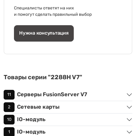
Специалисты ответят на них
и помогут сделать правильный выбор
Нужна консультация
Товары серии "2288H V7"
Серверы FusionServer V7
11
Сетевые карты
2
IO-модуль
10
IO-модуль
1