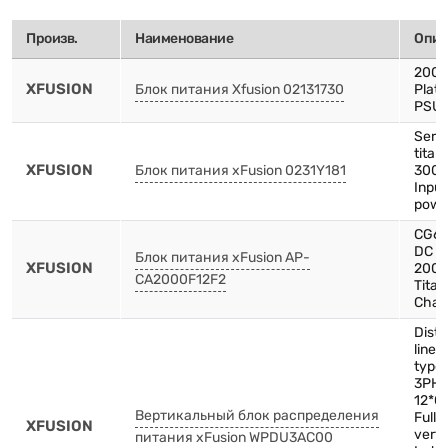
Произв.
Наименование
Опис
200
XFUSION
Блок питания Xfusion 02131730
Plat
PSU
Serv
titan
XFUSION
Блок питания xFusion 0231Y181
3000
Input
powe
CG66
DC P
Блок питания xFusion AP-
XFUSION
200
CA2000F12F2
Tita
Chas
Distr
line-
type
3PH-
12*C
Вертикальный блок распределения
Full 
XFUSION
verti
питания xFusion WPDU3AC00