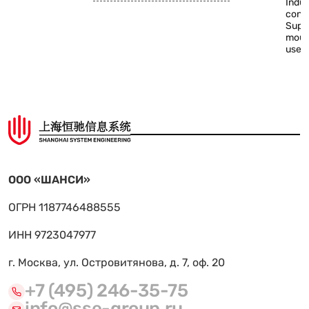
Indus
conn
Supp
mount
use
ООО «ШАНСИ»
ОГРН 1187746488555
ИНН 9723047977
г. Москва, ул. Островитянова, д. 7, оф. 20
+7 (495) 246-35-75