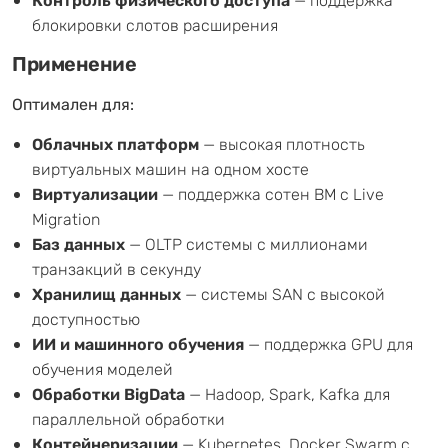
Контроль физического доступа
— поддержка
блокировки слотов расширения
Применение
Оптимален для:
Облачных платформ
— высокая плотность
виртуальных машин на одном хосте
Виртуализации
— поддержка сотен ВМ с Live
Migration
Баз данных
— OLTP системы с миллионами
транзакций в секунду
Хранилищ данных
— системы SAN с высокой
доступностью
ИИ и машинного обучения
— поддержка GPU для
обучения моделей
Обработки BigData
— Hadoop, Spark, Kafka для
параллельной обработки
Контейнеризации
— Kubernetes, Docker Swarm с