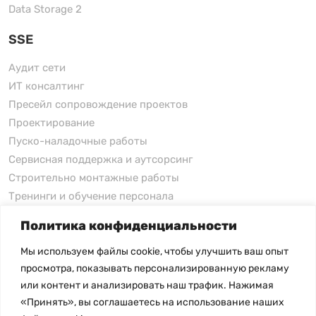
Data Storage 2
SSE
Аудит сети
ИТ консалтинг
Пресейл сопровождение проектов
Проектирование
Пуско-наладочные работы
Сервисная поддержка и аутсорсинг
Строительно монтажные работы
Тренинги и обучение персонала
Политика конфиденциальности
xFusion
Мы используем файлы cookie, чтобы улучшить ваш опыт
xFusion
просмотра, показывать персонализированную рекламу
xFusion AI Solution
или контент и анализировать наш трафик. Нажимая
«Принять», вы соглашаетесь на использование наших
Цены на товары не являются публичной офертой и