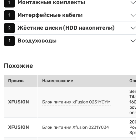
Монтажные комплекты
1
Интерфейсные кабели
1
Жёсткие диски (HDD накопители)
2
Воздуховоды
1
Похожие
Произв.
Наименование
Опис
Serv
Tita
XFUSION
Блок питания xFusion 0231YCYM
1600
powe
only 
2000
XFUSION
Блок питания Xfusion 0231Y034
Powe
Spare