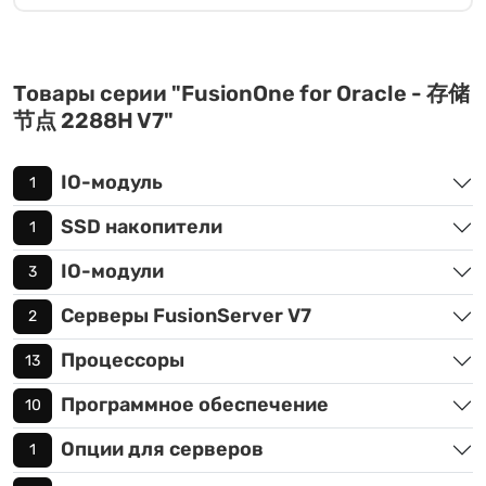
Товары серии "FusionOne for Oracle - 存储
节点 2288H V7"
IO-модуль
1
SSD накопители
1
IO-модули
3
Серверы FusionServer V7
2
Процессоры
13
Программное обеспечение
10
Опции для серверов
1