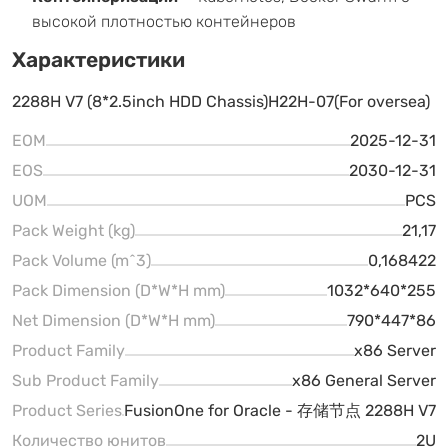
высокой плотностью контейнеров
Характеристики
2288H V7 (8*2.5inch HDD Chassis)H22H-07(For oversea)
EOM
2025-12-31
EOS
2030-12-31
UOM
PCS
Pack Weight (kg)
21,17
Pack Volume (m^3)
0,168422
Pack Dimension (D*W*H mm)
1032*640*255
Net Dimension (D*W*H mm)
790*447*86
Product Family
x86 Server
Sub Product Family
x86 General Server
Product Series
FusionOne for Oracle - 存储节点 2288H V7
Количество юнитов
2U