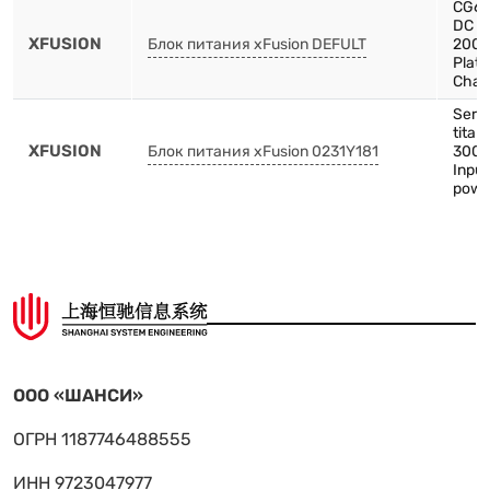
CG66
DC P
XFUSION
Блок питания xFusion DEFULT
200
Plat
Chas
Serv
titan
XFUSION
Блок питания xFusion 0231Y181
3000
Input
powe
ООО «ШАНСИ»
ОГРН 1187746488555
ИНН 9723047977