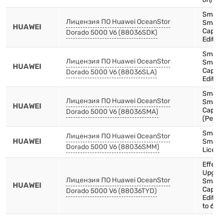
on)
Smar
Лицензия ПО Huawei OceanStor
Smar
HUAWEI
Capa
Dorado 5000 V6 (88036SDK)
Editi
Smar
Лицензия ПО Huawei OceanStor
Smar
HUAWEI
Capa
Dorado 5000 V6 (88036SLA)
Editi
Smar
Лицензия ПО Huawei OceanStor
Smar
HUAWEI
Capac
Dorado 5000 V6 (88036SMA)
(Per 
Smar
Лицензия ПО Huawei OceanStor
HUAWEI
Smar
Dorado 5000 V6 (88036SMM)
Licen
Effec
Upgr
Лицензия ПО Huawei OceanStor
Smar
HUAWEI
Capa
Dorado 5000 V6 (88036TYD)
Editi
to 6.