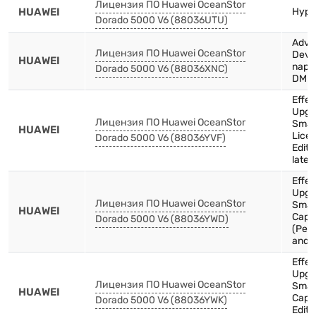
Лицензия ПО Huawei OceanStor
HUAWEI
Hype
Dorado 5000 V6 (88036UTU)
Adva
Лицензия ПО Huawei OceanStor
Devic
HUAWEI
nap,R
Dorado 5000 V6 (88036XNC)
DME I
Effec
Upgr
Лицензия ПО Huawei OceanStor
Smar
HUAWEI
Lice
Dorado 5000 V6 (88036YVF)
Editi
later
Effec
Upgr
Лицензия ПО Huawei OceanStor
Smar
HUAWEI
Capac
Dorado 5000 V6 (88036YWD)
(Per 
and l
Effec
Upgr
Лицензия ПО Huawei OceanStor
Smar
HUAWEI
Capa
Dorado 5000 V6 (88036YWK)
Editi