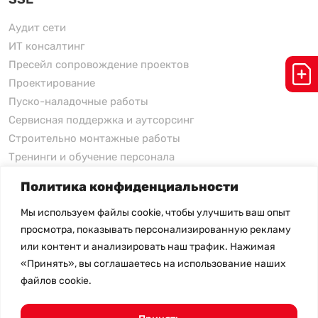
Аудит сети
ИТ консалтинг
Пресейл сопровождение проектов
Проектирование
Пуско-наладочные работы
Сервисная поддержка и аутсорсинг
Строительно монтажные работы
Тренинги и обучение персонала
Политика конфиденциальности
xFusion
Мы используем файлы cookie, чтобы улучшить ваш опыт
xFusion
просмотра, показывать персонализированную рекламу
xFusion AI Solution
или контент и анализировать наш трафик. Нажимая
«Принять», вы соглашаетесь на использование наших
Цены на товары не являются публичной офертой и
файлов cookie.
могут меняться в зависимости от курса валют
- Политика конфиденциальности
- Возврат товара