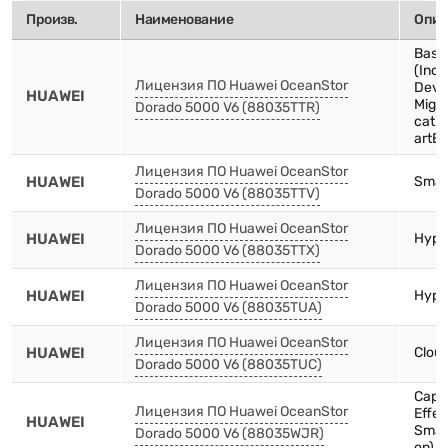
Произв.
Наименование
Опис
Basi
(Incl
Лицензия ПО Huawei OceanStor
Devi
HUAWEI
Migr
Dorado 5000 V6 (88035TTR)
cati
artEr
Лицензия ПО Huawei OceanStor
HUAWEI
Smart
Dorado 5000 V6 (88035TTV)
Лицензия ПО Huawei OceanStor
HUAWEI
Hype
Dorado 5000 V6 (88035TTX)
Лицензия ПО Huawei OceanStor
HUAWEI
Hype
Dorado 5000 V6 (88035TUA)
Лицензия ПО Huawei OceanStor
HUAWEI
Clou
Dorado 5000 V6 (88035TUC)
Capac
Лицензия ПО Huawei OceanStor
Effec
HUAWEI
Smar
Dorado 5000 V6 (88035WJR)