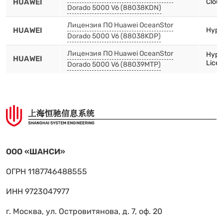
HUAWEI
Clou
Dorado 5000 V6 (88038KDN)
Лицензия ПО Huawei OceanStor
HUAWEI
Hype
Dorado 5000 V6 (88038KDP)
Лицензия ПО Huawei OceanStor
Hype
HUAWEI
Lice
Dorado 5000 V6 (88039MTP)
ООО «ШАНСИ»
ОГРН 1187746488555
ИНН 9723047977
г. Москва, ул. Островитянова, д. 7, оф. 20