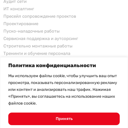
Аудит сети
ИТ консалтинг
Пресейл сопровождение проектов
Проектирование
Пуско-наладочные работы
Сервисная поддержка и аутсорсинг
Строительно монтажные работы
Тренинги и обучение персонала
Политика конфиденциальности
xFusion
Мы используем файлы cookie, чтобы улучшить ваш опыт
xFusion
просмотра, показывать персонализированную рекламу
xFusion AI Solution
или контент и анализировать наш трафик. Нажимая
«Принять», вы соглашаетесь на использование наших
Цены на товары не являются публичной офертой и
файлов cookie.
могут меняться в зависимости от курса валют
- Политика конфиденциальности
- Возврат товара
Принять
© 2026.
SHANGHAI SYSTEM ENGINEERING.
Все права