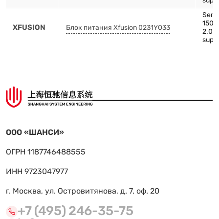
supp
Serve
1500
XFUSION
Блок питания Xfusion 0231Y033
2.0 
supp
ООО «ШАНСИ»
ОГРН 1187746488555
ИНН 9723047977
г. Москва, ул. Островитянова, д. 7, оф. 20
+7 (495) 246-35-75