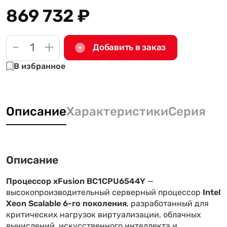
869 732
₽
-
+
Добавить в заказ
В избранное
Описание
Характеристики
Серия
Описание
Процессор xFusion BC1CPU6544Y
—
высокопроизводительный серверный процессор
Intel
Xeon Scalable 6-го поколения
, разработанный для
критических нагрузок виртуализации, облачных
вычислений, искусственного интеллекта и