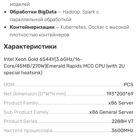
моделей
Обработки BigData
— Hadoop, Spark с
параллельной обработкой
Контейнеризации
— Kubernetes, Docker с высокой
плотностью контейнеров
Характеристики
Intel Xeon Gold 6544Y(3.6GHz/16-
Core/45MB/270W)Emerald Rapids MCC CPU (with 2U
special heatsink)
UOM
PCS
Net Dimension (D*W*H mm)
193*200*69
Product Family
x86 Server
Sub Product Family
x86 General Server
Product Series
2288H V7
Частота процессора
3600MHz