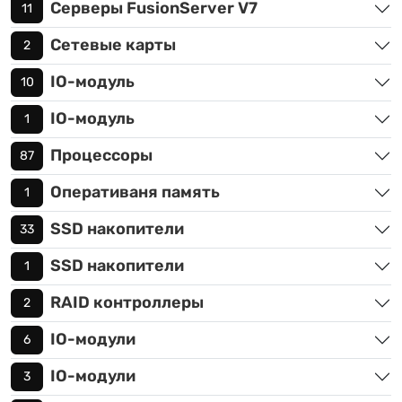
Серверы FusionServer V7
11
Сетевые карты
2
IO-модуль
10
IO-модуль
1
Процессоры
87
Оперативаня память
1
SSD накопители
33
SSD накопители
1
RAID контроллеры
2
IO-модули
6
IO-модули
3