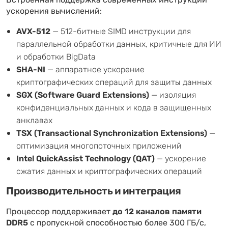
Встроенная поддержка современных инструкций
ускорения вычислений:
AVX-512
— 512-битные SIMD инструкции для
параллельной обработки данных, критичные для ИИ
и обработки BigData
SHA-NI
— аппаратное ускорение
криптографических операций для защиты данных
SGX (Software Guard Extensions)
— изоляция
конфиденциальных данных и кода в защищенных
анклавах
TSX (Transactional Synchronization Extensions)
—
оптимизация многопоточных приложений
Intel QuickAssist Technology (QAT)
— ускорение
сжатия данных и криптографических операций
Производительность и интеграция
Процессор поддерживает
до 12 каналов памяти
DDR5
с пропускной способностью более 300 ГБ/с,