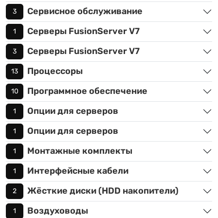
Сервисное обслуживание
3
Серверы FusionServer V7
1
Серверы FusionServer V7
3
Процессоры
13
Программное обеспечение
10
Опции для серверов
1
Опции для серверов
1
Монтажные комплекты
1
Интерфейсные кабели
1
Жёсткие диски (HDD накопители)
2
Воздуховоды
1