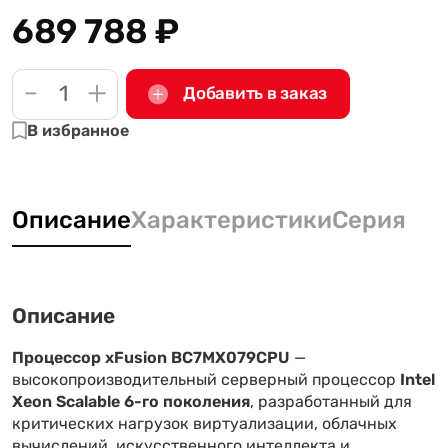
689 788
₽
-
+
Добавить в заказ
В избранное
Описание
Характеристики
Серия
Описание
Процессор xFusion BC7MX079CPU
—
высокопроизводительный серверный процессор
Intel
Xeon Scalable 6-го поколения
, разработанный для
критических нагрузок виртуализации, облачных
вычислений, искусственного интеллекта и