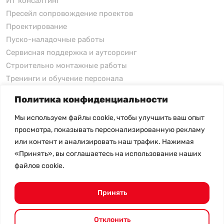
ИТ консалтинг
Пресейл сопровождение проектов
Проектирование
Пуско-наладочные работы
Сервисная поддержка и аутсорсинг
Строительно монтажные работы
Тренинги и обучение персонала
Политика конфиденциальности
xFusion
Мы используем файлы cookie, чтобы улучшить ваш опыт
xFusion
просмотра, показывать персонализированную рекламу
xFusion AI Solution
или контент и анализировать наш трафик. Нажимая
«Принять», вы соглашаетесь на использование наших
Цены на товары не являются публичной офертой и
файлов cookie.
могут меняться в зависимости от курса валют
- Политика конфиденциальности
- Возврат товара
Принять
© 2026.
SHANGHAI SYSTEM ENGINEERING.
Все права
защищены.
Отклонить