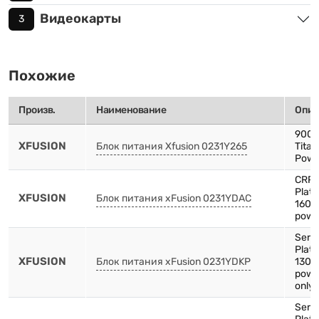
Видеокарты
3
Похожие
Произв.
Наименование
Опис
900
XFUSION
Блок питания Xfusion 0231Y265
Tita
Powe
CRP
Plat
XFUSION
Блок питания xFusion 0231YDAC
1600
powe
Serv
Plat
XFUSION
Блок питания xFusion 0231YDKP
1300
powe
only 
Serv