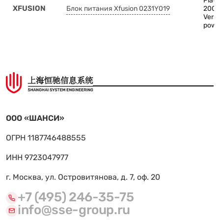
Plat
XFUSION
Блок питания Xfusion 0231Y019
200
Versi
powe
ООО «ШАНСИ»
ОГРН 1187746488555
ИНН 9723047977
г. Москва, ул. Островитянова, д. 7, оф. 20
+7 (495) 246-35-75
info@sse-group.ru