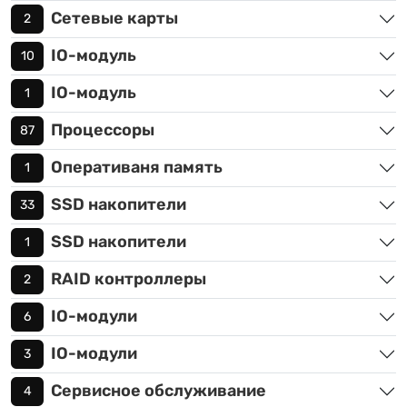
Сетевые карты
2
IO-модуль
10
IO-модуль
1
Процессоры
87
Оперативаня память
1
SSD накопители
33
SSD накопители
1
RAID контроллеры
2
IO-модули
6
IO-модули
3
Сервисное обслуживание
4