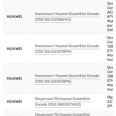
Ocea
Contr
AC24
Компонент Huawei OceanStor Dorado
HUAWEI
8*1G
2100 1Gb (02356YHJ)
Mult
port,
SAS,
Ocea
Cont
Компонент Huawei OceanStor Dorado
128 
HUAWEI
ETH,4
2100 1Gb (02357BPM)
Mode
Inch
Ocea
Cont
Компонент Huawei OceanStor Dorado
128 
HUAWEI
ETH,4
2100 1Gb (02357BPN)
Mode
Inch
Objec
Лицензия ПО Huawei OceanStor
HUAWEI
S3,Th
Dorado 2100 (8803011403)
DP,D
Лицензия ПО Huawei OceanStor