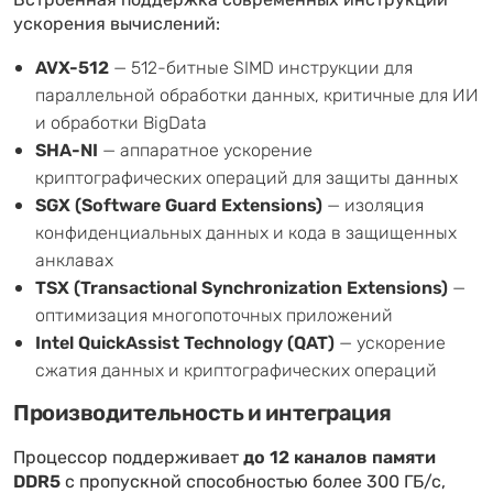
Встроенная поддержка современных инструкций
ускорения вычислений:
AVX-512
— 512-битные SIMD инструкции для
параллельной обработки данных, критичные для ИИ
и обработки BigData
SHA-NI
— аппаратное ускорение
криптографических операций для защиты данных
SGX (Software Guard Extensions)
— изоляция
конфиденциальных данных и кода в защищенных
анклавах
TSX (Transactional Synchronization Extensions)
—
оптимизация многопоточных приложений
Intel QuickAssist Technology (QAT)
— ускорение
сжатия данных и криптографических операций
Производительность и интеграция
Процессор поддерживает
до 12 каналов памяти
DDR5
с пропускной способностью более 300 ГБ/с,