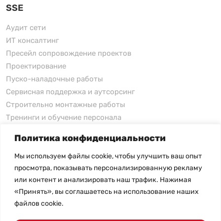
SSE
Аудит сети
ИТ консалтинг
Пресейл сопровождение проектов
Проектирование
Пуско-наладочные работы
Сервисная поддержка и аутсорсинг
Строительно монтажные работы
Тренинги и обучение персонала
Политика конфиденциальности
xFusion
Мы используем файлы cookie, чтобы улучшить ваш опыт
xFusion
просмотра, показывать персонализированную рекламу
xFusion AI Solution
или контент и анализировать наш трафик. Нажимая
«Принять», вы соглашаетесь на использование наших
Цены на товары не являются публичной офертой и
файлов cookie.
могут меняться в зависимости от курса валют