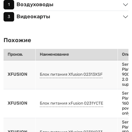
Воздуховоды
1
Видеокарты
3
Похожие
Произв.
Наименование
Опис
Serv
Plat
XFUSION
Блок питания Xfusion 02313XSF
900W
2.0 
supp
Serv
Plat
XFUSION
Блок питания xFusion 0231YCTE
1600
powe
only 
Serv
Plat