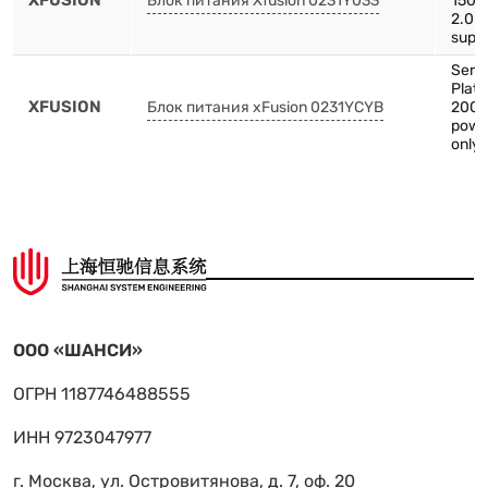
XFUSION
Блок питания Xfusion 0231Y033
1500
2.0 
supp
Serv
Plat
XFUSION
Блок питания xFusion 0231YCYB
2000
powe
only 
ООО «ШАНСИ»
ОГРН 1187746488555
ИНН 9723047977
г. Москва, ул. Островитянова, д. 7, оф. 20