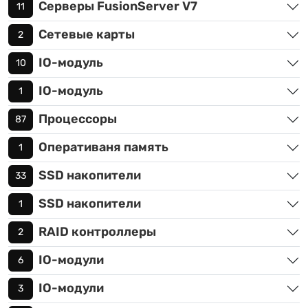
Серверы FusionServer V7
11
Сетевые карты
2
IO-модуль
10
IO-модуль
1
Процессоры
87
Оперативаня память
1
SSD накопители
33
SSD накопители
1
RAID контроллеры
2
IO-модули
6
IO-модули
3