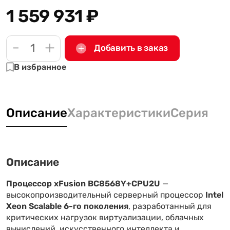
1 559 931
₽
-
+
Добавить в заказ
В избранное
Описание
Характеристики
Серия
Описание
Процессор xFusion BC8568Y+CPU2U
—
высокопроизводительный серверный процессор
Intel
Xeon Scalable 6-го поколения
, разработанный для
критических нагрузок виртуализации, облачных
вычислений, искусственного интеллекта и