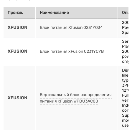
Произв.
Наименование
Опис
2000
XFUSION
Блок питания Xfusion 0231Y034
Powe
Spare
Serv
Plat
XFUSION
Блок питания xFusion 0231YCYB
2000
powe
only 
Distr
line-
type
3PH-
12*C
Вертикальный блок распределения
Full 
XFUSION
verti
питания xFusion WPDU3AC00
Indus
conn
Supp
mount
use