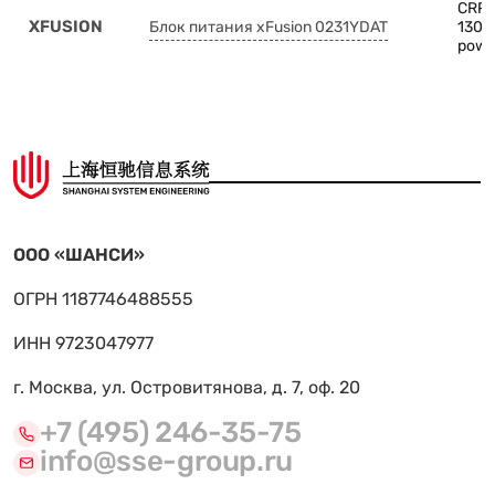
CRPS
XFUSION
Блок питания xFusion 0231YDAT
1300
powe
ООО «ШАНСИ»
ОГРН 1187746488555
ИНН 9723047977
г. Москва, ул. Островитянова, д. 7, оф. 20
+7 (495) 246-35-75
info@sse-group.ru