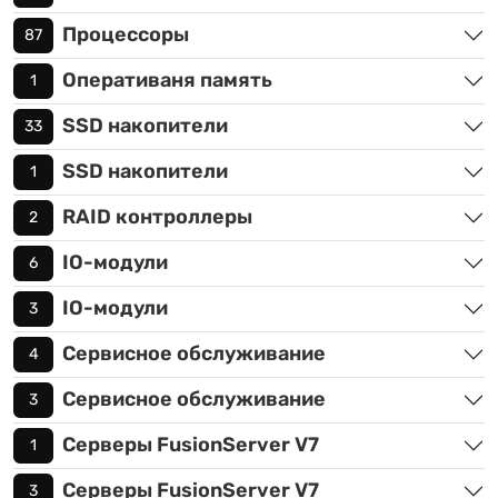
Процессоры
87
Оперативаня память
1
SSD накопители
33
SSD накопители
1
RAID контроллеры
2
IO-модули
6
IO-модули
3
Сервисное обслуживание
4
Сервисное обслуживание
3
Серверы FusionServer V7
1
Серверы FusionServer V7
3