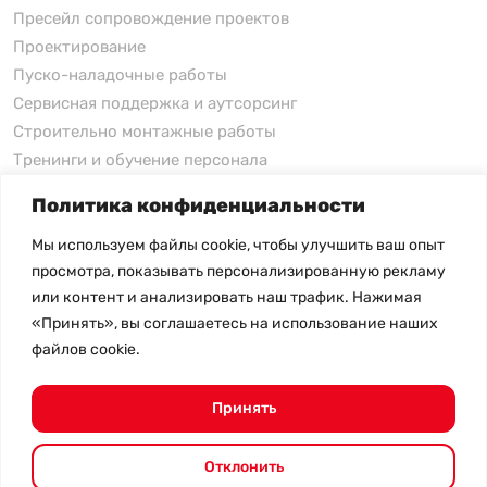
Пресейл сопровождение проектов
Проектирование
Пуско-наладочные работы
Сервисная поддержка и аутсорсинг
Строительно монтажные работы
Тренинги и обучение персонала
Политика конфиденциальности
xFusion
Мы используем файлы cookie, чтобы улучшить ваш опыт
xFusion
просмотра, показывать персонализированную рекламу
xFusion AI Solution
или контент и анализировать наш трафик. Нажимая
«Принять», вы соглашаетесь на использование наших
Цены на товары не являются публичной офертой и
файлов cookie.
могут меняться в зависимости от курса валют
- Политика конфиденциальности
- Возврат товара
Принять
© 2026.
SHANGHAI SYSTEM ENGINEERING.
Все права
защищены.
Отклонить