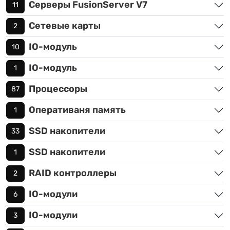
Серверы FusionServer V7
11
Сетевые карты
2
IO-модуль
10
IO-модуль
1
Процессоры
87
Оперативаня память
1
SSD накопители
33
SSD накопители
1
RAID контроллеры
2
IO-модули
6
IO-модули
3