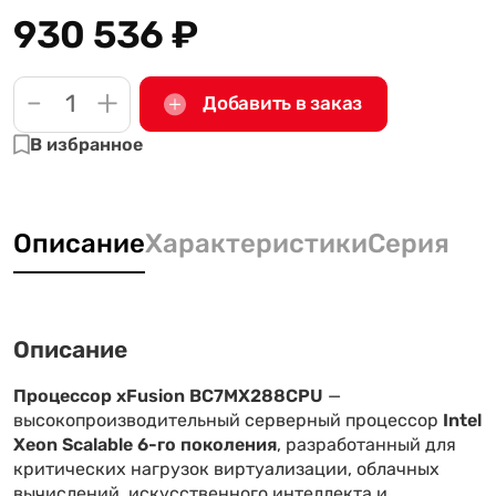
930 536
₽
-
+
Добавить в заказ
В избранное
Описание
Характеристики
Серия
Описание
Процессор xFusion BC7MX288CPU
—
высокопроизводительный серверный процессор
Intel
Xeon Scalable 6-го поколения
, разработанный для
критических нагрузок виртуализации, облачных
вычислений, искусственного интеллекта и