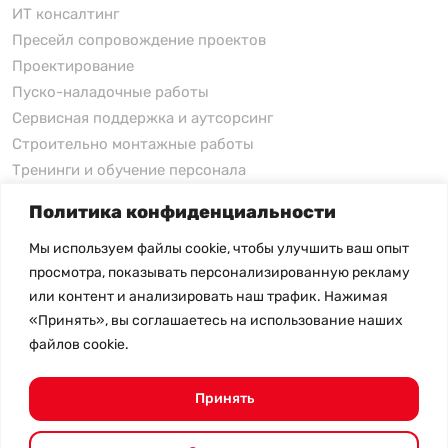
ИТ консалтинг
Пресейл сопровождение проектов
Проектирование
Пуско-наладочные работы
Сервисная поддержка и аутсорсинг
Строительно монтажные работы
Тренинги и обучение персонала
Политика конфиденциальности
xFusion
Мы используем файлы cookie, чтобы улучшить ваш опыт
xFusion
просмотра, показывать персонализированную рекламу
xFusion AI Solution
или контент и анализировать наш трафик. Нажимая
«Принять», вы соглашаетесь на использование наших
Цены на товары не являются публичной офертой и
файлов cookie.
могут меняться в зависимости от курса валют
- Политика конфиденциальности
- Возврат товара
Принять
© 2026.
SHANGHAI SYSTEM ENGINEERING.
Все права
защищены.