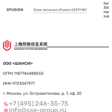
Serve
3000
XFUSION
Блок питания xFusion 0231Y181
Inpu
supp
ООО «ШАНСИ»
ОГРН 1187746488555
ИНН 9723047977
г. Москва, ул. Островитянова, д. 7, оф. 20
+7 (495) 246-35-75
info@sse-group.ru