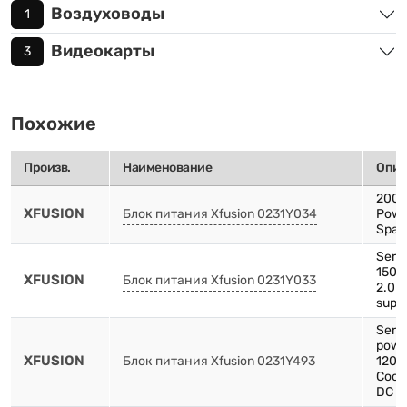
Воздуховоды
1
Видеокарты
3
Похожие
Произв.
Наименование
Опис
2000
XFUSION
Блок питания Xfusion 0231Y034
Powe
Spare
Serve
1500
XFUSION
Блок питания Xfusion 0231Y033
2.0 
supp
Serv
pow
XFUSION
Блок питания Xfusion 0231Y493
1200
Cooli
DC p