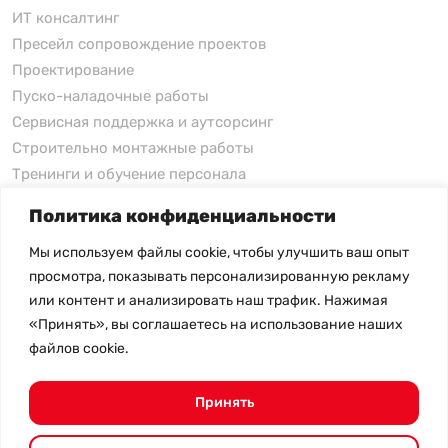
ИТ консалтинг
Пресейл сопровождение проектов
Проектирование
Пуско-наладочные работы
Сервисная поддержка и аутсорсинг
Строительно монтажные работы
Тренинги и обучение персонала
Политика конфиденциальности
xFusion
Мы используем файлы cookie, чтобы улучшить ваш опыт
xFusion
просмотра, показывать персонализированную рекламу
xFusion AI Solution
или контент и анализировать наш трафик. Нажимая
«Принять», вы соглашаетесь на использование наших
Цены на товары не являются публичной офертой и
файлов cookie.
могут меняться в зависимости от курса валют
- Политика конфиденциальности
- Возврат товара
Принять
© 2026.
SHANGHAI SYSTEM ENGINEERING.
Все права