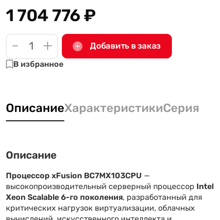
1 704 776
₽
-
+
Добавить в заказ
В избранное
Описание
Характеристики
Серия
Описание
Процессор xFusion BC7MX103CPU
—
высокопроизводительный серверный процессор
Intel
Xeon Scalable 6-го поколения
, разработанный для
критических нагрузок виртуализации, облачных
вычислений, искусственного интеллекта и