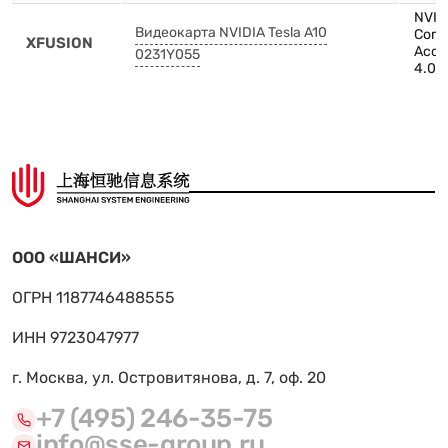
NVIDI
Видеокарта NVIDIA Tesla A10
Comp
XFUSION
Acce
0231Y055
4.0 x
ООО «ШАНСИ»
ОГРН 1187746488555
ИНН 9723047977
г. Москва, ул. Островитянова, д. 7, оф. 20
+7 (495) 246-35-75
info@sse-group.ru