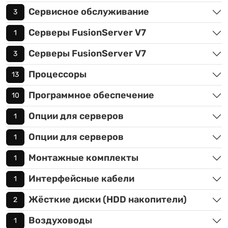
Сервисное обслуживание
3
Серверы FusionServer V7
1
Серверы FusionServer V7
3
Процессоры
13
Программное обеспечение
10
Опции для серверов
1
Опции для серверов
1
Монтажные комплекты
1
Интерфейсные кабели
1
Жёсткие диски (HDD накопители)
2
Воздуховоды
1