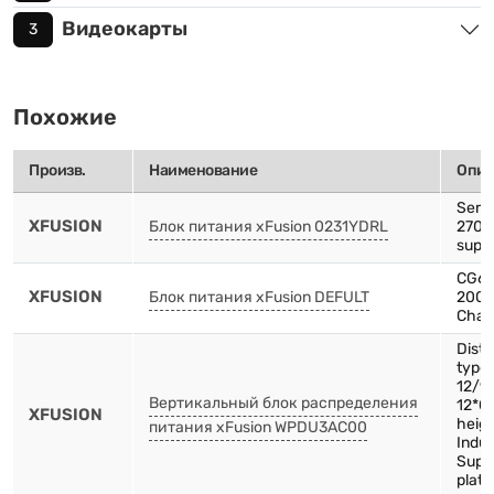
Видеокарты
3
Похожие
Произв.
Наименование
Опис
Serve
XFUSION
Блок питания xFusion 0231YDRL
2700
suppl
CG66
XFUSION
Блок питания xFusion DEFULT
2000
Chas
Distr
type
12/9
Вертикальный блок распределения
12*C
XFUSION
heigh
питания xFusion WPDU3AC00
Indus
Supp
plate