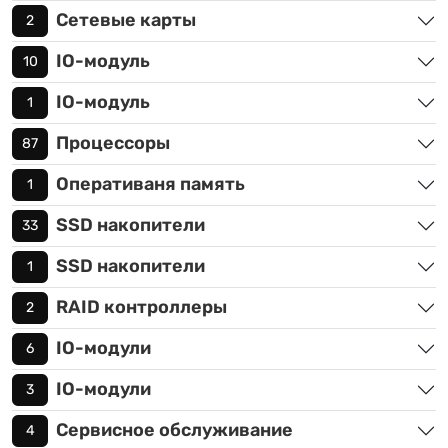
Сетевые карты
2
IO-модуль
10
IO-модуль
1
Процессоры
87
Оперативаня память
1
SSD накопители
33
SSD накопители
1
RAID контроллеры
2
IO-модули
6
IO-модули
3
Сервисное обслуживание
4