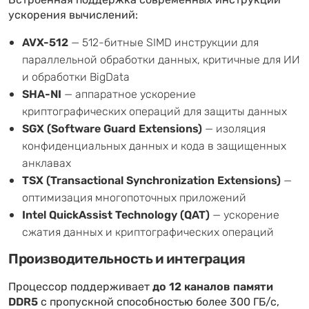
Встроенная поддержка современных инструкций
ускорения вычислений:
AVX-512
— 512-битные SIMD инструкции для
параллельной обработки данных, критичные для ИИ
и обработки BigData
SHA-NI
— аппаратное ускорение
криптографических операций для защиты данных
SGX (Software Guard Extensions)
— изоляция
конфиденциальных данных и кода в защищенных
анклавах
TSX (Transactional Synchronization Extensions)
—
оптимизация многопоточных приложений
Intel QuickAssist Technology (QAT)
— ускорение
сжатия данных и криптографических операций
Производительность и интеграция
Процессор поддерживает
до 12 каналов памяти
DDR5
с пропускной способностью более 300 ГБ/с,