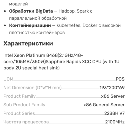
моделей
Обработки BigData
— Hadoop, Spark с
параллельной обработкой
Контейнеризации
— Kubernetes, Docker с высокой
плотностью контейнеров
Характеристики
Intel Xeon Platinum 8468(2.1GHz/48-
core/105MB/350W)Sapphire Rapids XCC CPU (with 1U
body 2U special heat sink)
UOM
PCS
Net Dimension (D*W*H mm)
193*200*69
Product Family
x86 Server
Sub Product Family
x86 General Server
Product Series
2288H V7
Частота процессора
2100MHz