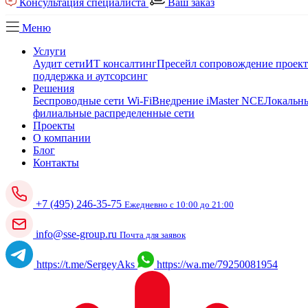
Консультация специалиста
Ваш заказ
Меню
Услуги
Аудит сети
ИТ консалтинг
Пресейл сопровождение проек
поддержка и аутсорсинг
Решения
Беспроводные сети Wi-Fi
Внедрение iMaster NCE
Локальны
филиальные распределенные сети
Проекты
О компании
Блог
Контакты
+7 (495) 246-35-75
Ежедневно с 10:00 до 21:00
info@sse-group.ru
Почта для заявок
https://t.me/SergeyAks
https://wa.me/79250081954