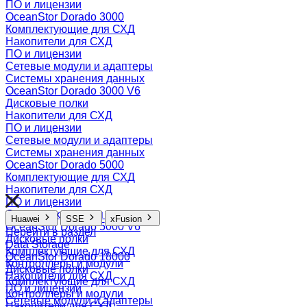
ПО и лицензии
OceanStor Dorado 3000
Комплектующие для СХД
Накопители для СХД
ПО и лицензии
Сетевые модули и адаптеры
Системы хранения данных
OceanStor Dorado 3000 V6
Дисковые полки
Накопители для СХД
ПО и лицензии
Сетевые модули и адаптеры
Системы хранения данных
OceanStor Dorado 5000
Комплектующие для СХД
Накопители для СХД
ПО и лицензии
Системы хранения данных
Huawei
SSE
xFusion
OceanStor Dorado 5000 V6
Перейти в раздел
Дисковые полки
Data Storage
Комплектующие для СХД
OceanStor Dorado 18000
Контроллеры и модули
Дисковые полки
Накопители для СХД
Комплектующие для СХД
ПО и лицензии
Контроллеры и модули
Сетевые модули и адаптеры
Накопители для СХД