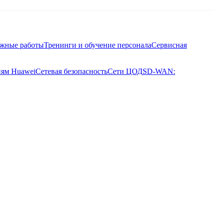
ажные работы
Тренинги и обучение персонала
Сервисная
иям Huawei
Сетевая безопасность
Сети ЦОД
SD-WAN: