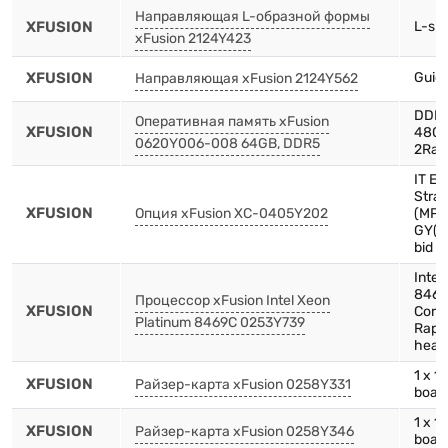
Направляющая L-образной формы
XFUSION
L-sha
xFusion 2124Y423
XFUSION
Guide
Направляющая xFusion 2124Y562
DDR5
Оперативная память xFusion
XFUSION
4800
0620Y006-008 64GB, DDR5
2Ran
IT E
Strai
XFUSION
Опция xFusion XC-0405Y202
(MP8
GY(S
bid c
Intel
8469
Процессор xFusion Intel Xeon
XFUSION
Core
Platinum 8469C 0253Y739
Rapi
heats
1 x 1
XFUSION
Райзер-карта xFusion 0258Y331
board
1 x 1
XFUSION
Райзер-карта xFusion 0258Y346
boar