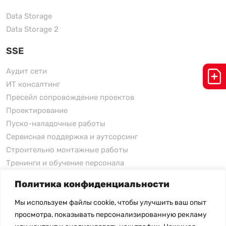
Data Storage
Data Storage 2
SSE
Аудит сети
ИТ консалтинг
Пресейл сопровождение проектов
Проектирование
Пуско-наладочные работы
Сервисная поддержка и аутсорсинг
Строительно монтажные работы
Тренинги и обучение персонала
Политика конфиденциальности
xFusion
Мы используем файлы cookie, чтобы улучшить ваш опыт
xFusion
просмотра, показывать персонализированную рекламу
xFusion AI Solution