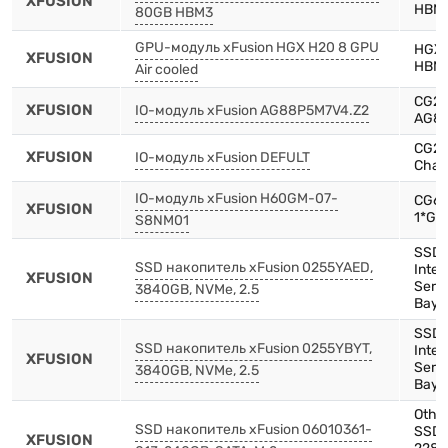
XFUSION
HBM3
80GB HBM3
GPU-модуль xFusion HGX H20 8 GPU
HGX 
XFUSION
HBM3
Air cooled
CG22
XFUSION
IO-модуль xFusion AG88P5M7V4.Z2
AG88
CG22
XFUSION
IO-модуль xFusion DEFULT
Chas
IO-модуль xFusion H60GM-07-
CG66
XFUSION
1*GE
S8NM01
SSD,
SSD накопитель xFusion 0255YAED,
Inten
XFUSION
Serie
3840GB, NVMe, 2.5
Bay)
SSD,
SSD накопитель xFusion 0255YBYT,
Inte
XFUSION
Serie
3840GB, NVMe, 2.5
Bay)
Othe
SSD накопитель xFusion 06010361-
SSD,
XFUSION