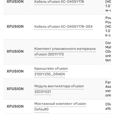
XFUSION
Кабель xFusion XC-0405Y178
(H05
1.0^2
w-co
Powe
Powe
XFUSION
Кабель xFusion XC-0405Y178-004
(H05
1.0^
k-co
Comp
Mate
Комплект упаковочного материала
XFUSION
CG66
xFusion 3001Y173
only
temp
Кронштейн xFusion
XFUSION
2120Y235_DRAEN
Fan
Модуль вентилятора xFusion
Asse
XFUSION
mm,8
3203Y021
only
Монтажный комплект xFusion
CG66
XFUSION
atta
Default0