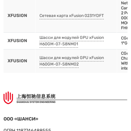
Netw
Card
2 Por
XFUSION
Сетевая карта xFusion 0231YDFT
0000
MOC2
FHH
Шасси для модулей GPU xFusion
CG66
XFUSION
1*GE
H60GM-07-S8NM01
CG66
Шасси для модулей GPU xFusion
Chas
XFUSION
With
H60GM-07-S8NM02
inter
ООО «ШАНСИ»
ОГРН 1187746488555