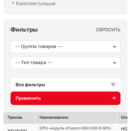
Комплектующие
Фильтры
СБРОСИТЬ
-- Группа товаров --
-- Тип товара --
Все фильтры
Применить
Произв.
Наименование
Опис
GPU-модуль xFusion HGX H20 8 GPU
HGX 