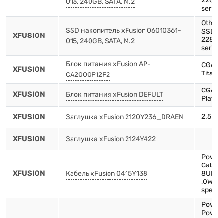
2280
013, 240GB, SATA, M.2
serie
Othe
SSD накопитель xFusion 06010361-
SSD,
XFUSION
2280
015, 240GB, SATA, M.2
serie
Блок питания xFusion AP-
CG66
XFUSION
Tita
CA2000F12F2
CG66
XFUSION
Блок питания xFusion DEFULT
Plat
XFUSION
2.5 F
Заглушка xFusion 2120Y236_DRAEN
XFUSION
Заглушка xFusion 2124Y422
Powe
Cable
XFUSION
Кабель xFusion 0415Y138
8UL1
,0WS
speci
Powe
Powe