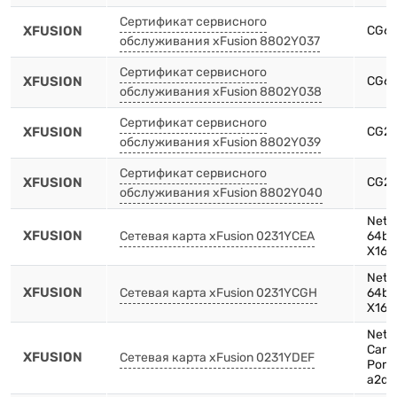
Сертификат сервисного
XFUSION
CG66
обслуживания xFusion 8802Y037
Сертификат сервисного
XFUSION
CG66
обслуживания xFusion 8802Y038
Сертификат сервисного
XFUSION
CG22
обслуживания xFusion 8802Y039
Сертификат сервисного
XFUSION
CG22
обслуживания xFusion 8802Y040
Netw
XFUSION
Сетевая карта xFusion 0231YCEA
64bi
X16-
Netw
XFUSION
Сетевая карта xFusion 0231YCGH
64bi
X16-
Netw
Card
XFUSION
Сетевая карта xFusion 0231YDEF
Ports
a2dc