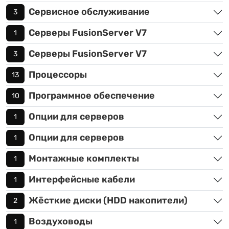
Сервисное обслуживание
3
Серверы FusionServer V7
1
Серверы FusionServer V7
3
Процессоры
13
Программное обеспечение
10
Опции для серверов
1
Опции для серверов
1
Монтажные комплекты
1
Интерфейсные кабели
1
Жёсткие диски (HDD накопители)
2
Воздуховоды
1