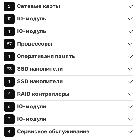
Сетевые карты
2
IO-модуль
10
IO-модуль
1
Процессоры
87
Оперативаня память
1
SSD накопители
33
SSD накопители
1
RAID контроллеры
2
IO-модули
6
IO-модули
3
Сервисное обслуживание
4