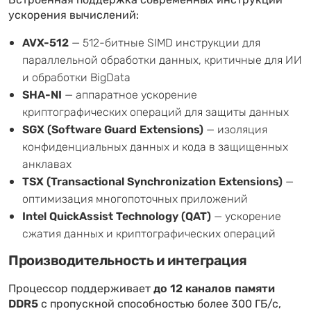
Встроенная поддержка современных инструкций
ускорения вычислений:
AVX-512
— 512-битные SIMD инструкции для
параллельной обработки данных, критичные для ИИ
и обработки BigData
SHA-NI
— аппаратное ускорение
криптографических операций для защиты данных
SGX (Software Guard Extensions)
— изоляция
конфиденциальных данных и кода в защищенных
анклавах
TSX (Transactional Synchronization Extensions)
—
оптимизация многопоточных приложений
Intel QuickAssist Technology (QAT)
— ускорение
сжатия данных и криптографических операций
Производительность и интеграция
Процессор поддерживает
до 12 каналов памяти
DDR5
с пропускной способностью более 300 ГБ/с,