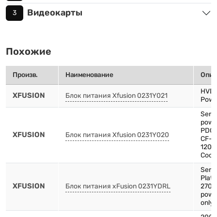
Видеокарты
3
Похожие
Произв.
Наименование
Опис
HVD
XFUSION
Блок питания Xfusion 0231Y021
Powe
Serv
powe
PDC1
XFUSION
Блок питания Xfusion 0231Y020
CF-
1200
Cooli
Serv
Plat
XFUSION
Блок питания xFusion 0231YDRL
2700
powe
only 