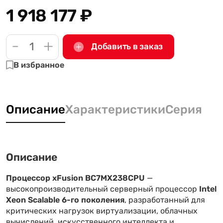
1 918 177
₽
-
+
Добавить в заказ
В избранное
Описание
Характеристики
Серия
Описание
Процессор xFusion BC7MX238CPU
—
высокопроизводительный серверный процессор
Intel
Xeon Scalable 6-го поколения
, разработанный для
критических нагрузок виртуализации, облачных
вычислений, искусственного интеллекта и