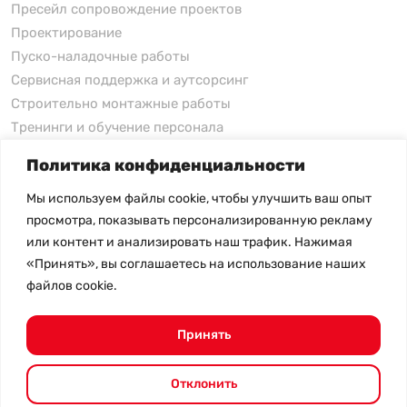
Пресейл сопровождение проектов
Проектирование
Пуско-наладочные работы
Сервисная поддержка и аутсорсинг
Строительно монтажные работы
Тренинги и обучение персонала
Политика конфиденциальности
xFusion
Мы используем файлы cookie, чтобы улучшить ваш опыт
xFusion
просмотра, показывать персонализированную рекламу
xFusion AI Solution
или контент и анализировать наш трафик. Нажимая
«Принять», вы соглашаетесь на использование наших
Цены на товары не являются публичной офертой и
файлов cookie.
могут меняться в зависимости от курса валют
- Политика конфиденциальности
- Возврат товара
Принять
© 2026.
SHANGHAI SYSTEM ENGINEERING.
Все права
защищены.
Отклонить