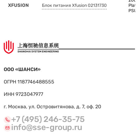
200
XFUSION
Блок питания Xfusion 02131730
Plat
PSU
ООО «ШАНСИ»
ОГРН 1187746488555
ИНН 9723047977
г. Москва, ул. Островитянова, д. 7, оф. 20
+7 (495) 246-35-75
info@sse-group.ru