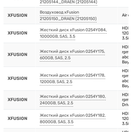
21205144_DRAEN (21205144)
Воздуховод xFusion
XFUSION
Air d
21205150_DRAEN (21205150)
HDD,
Жесткий диск xFusion 0254Y084,
XFUSION
12Gb
10000GB, SAS, 3.5
3.5in
HDD,
Жесткий диск xFusion 0254Y175,
rpm,
XFUSION
above
600GB, SAS, 2.5
Bay)
HDD,
Жесткий диск xFusion 0254Y178,
rpm,
XFUSION
above
1200GB, SAS, 2.5
Bay)
HDD,
Жесткий диск xFusion 0254Y180,
XFUSION
rpm,
2400GB, SAS, 2.5
Drive
HDD,
Жесткий диск xFusion 0254Y182,
XFUSION
12Gb
8000GB, SAS, 3.5
3.5in