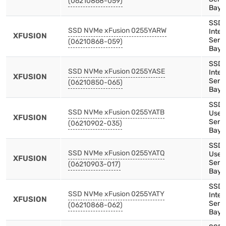
(06210868-059)
Bay)
SSD,
SSD NVMe xFusion 0255YARW
Inten
XFUSION
Serie
(06210868-059)
Bay)
SSD,
SSD NVMe xFusion 0255YASE
Inte
XFUSION
Serie
(06210850-065)
Bay)
SSD,
SSD NVMe xFusion 0255YATB
Use,
XFUSION
Serie
(06210902-035)
Bay)
SSD,
SSD NVMe xFusion 0255YATQ
Use,
XFUSION
Serie
(06210903-017)
Bay)
SSD,
SSD NVMe xFusion 0255YATY
Inte
XFUSION
Serie
(06210868-062)
Bay)