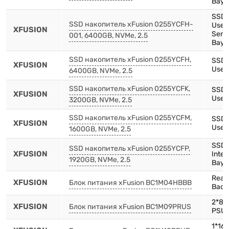
Bay)
SSD,
SSD накопитель xFusion 0255YCFH-
Use,
XFUSION
Serie
001, 6400GB, NVMe, 2.5
Bay)
SSD накопитель xFusion 0255YCFH,
SSD,
XFUSION
Use,2
6400GB, NVMe, 2.5
SSD накопитель xFusion 0255YCFK,
SSD,
XFUSION
Use,2
3200GB, NVMe, 2.5
SSD накопитель xFusion 0255YCFM,
SSD,
XFUSION
Use,2
1600GB, NVMe, 2.5
SSD,
SSD накопитель xFusion 0255YCFP,
XFUSION
Inten
1920GB, NVMe, 2.5
Bay)
Rear 
XFUSION
Блок питания xFusion BC1M04HBBB
Back
2*8X
XFUSION
Блок питания xFusion BC1M09PRUS
PSU 
1*16