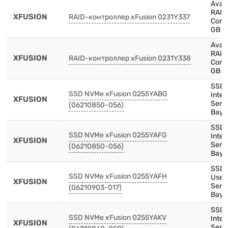
Avag
RAID
XFUSION
RAID-контроллер xFusion 0231Y337
Contr
GB C
Avag
RAID
XFUSION
RAID-контроллер xFusion 0231Y338
Contr
GB C
SSD,
SSD NVMe xFusion 0255YABG
Inte
XFUSION
Serie
(06210850-056)
Bay)
SSD,
SSD NVMe xFusion 0255YAFG
Inte
XFUSION
Serie
(06210850-056)
Bay)
SSD,
SSD NVMe xFusion 0255YAFH
Use,
XFUSION
Serie
(06210903-017)
Bay)
SSD,
SSD NVMe xFusion 0255YAKV
Inten
XFUSION
Serie