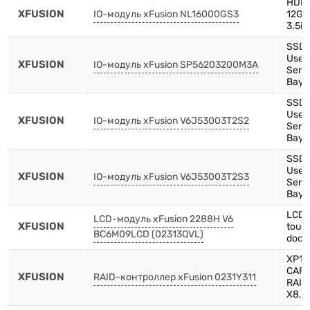
HDD,
XFUSION
IO-модуль xFusion NL16000GS3
12Gb
3.5in
SSD,
Use,
XFUSION
IO-модуль xFusion SP56203200M3A
Serie
Bay)
SSD,
Use,
XFUSION
IO-модуль xFusion V6J53003T2S2
Serie
Bay)
SSD,
Use,
XFUSION
IO-модуль xFusion V6J53003T2S3
Serie
Bay)
LCD 
LCD-модуль xFusion 2288H V6
XFUSION
touc
BC6M09LCD (02313QVL)
docu
XP15
CARD
XFUSION
RAID-контроллер xFusion 0231Y311
RAID
X8,F