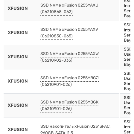
SSD,
SSD NVMe xFusion 0255YAXU
Inte
XFUSION
Serie
(06210868-062)
Bay)
SSD,
SSD NVMe xFusion 0255YAXV
Inte
XFUSION
Serie
(06210850-065)
Bay)
SSD,
SSD NVMe xFusion 0255YAXW
Use,
XFUSION
Serie
(06210902-035)
Bay)
SSD,
SSD NVMe xFusion 0255YBGJ
Use,
XFUSION
Serie
(06210901-026)
Bay)
SSD,
SSD NVMe xFusion 0255YBGK
Use,
XFUSION
Serie
(06210901-026)
Bay)
SSD,
SSD накопитель xFusion 02313FAC,
Inte
XFUSION
Serie
960GB, SATA, 2.5