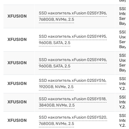
Bay)
SSD,
SSD накопитель xFusion 0255Y396,
Inte
XFUSION
Serie
7680GB, NVMe, 2.5
Bay)
SSD,
SSD накопитель xFusion 0255Y495,
Use-
XFUSION
Serie
960GB, SATA, 2.5
Bay)
SSD-
SSD накопитель xFusion 0255Y496,
Use,
XFUSION
Serie
960GB, SATA, 2.5
Bay)
SSD,
SSD накопитель xFusion 0255Y516,
XFUSION
Inte
1920GB, NVMe, 2.5
Y,2.5
SSD,
SSD накопитель xFusion 0255Y518,
XFUSION
Inte
3840GB, NVMe, 2.5
Y,2.5
SSD,
SSD накопитель xFusion 0255Y520,
XFUSION
Inte
7680GB, NVMe, 2.5
Y,2.5