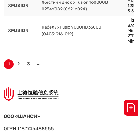
HDD,
Жесткий диск xFusion 16000GB
XFUSION
12Gb
0254Y082 (0621Y024)
3.5in
High 
SAS 
Кабель xFusion C00HD35000
XFUSION
Mini
(04051916-019)
2*Dr
Mini
1
2
3
→
ООО «ШАНСИ»
ОГРН 1187746488555