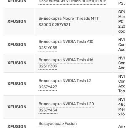
XFUSION
Блок питания xFusion BC1M10PRUB
PSU 
GPU 
Memo
Видеокарта Moore Threads MTT
XFUSION
PCIE
S3000 0257Y521
2,25
doc,
NVIDI
Видеокарта NVIDIA Tesla A10
XFUSION
Comp
0231Y055
Accel
NVIDI
Видеокарта NVIDIA Tesla A16
XFUSION
Comp
0231Y309
Accel
NVIDI
Видеокарта NVIDIA Tesla L2
Comp
XFUSION
Accel
0257Y427
Top 1
NVID
Видеокарта NVIDIA Tesla L20
48GB
XFUSION
Memo
0257Y434
x16-
Воздуховод xFusion
XFUSION
Air d