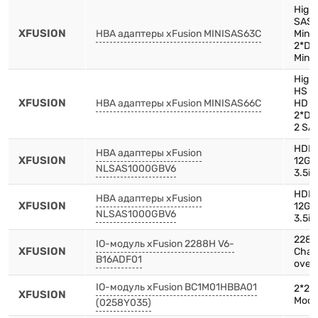
High 
SAS 
XFUSION
HBA адаптеры xFusion MINISAS63C
Mini
2*Dr
Mini
High 
HS C
XFUSION
HBA адаптеры xFusion MINISAS66C
HD 4
2*Dr
2 SA
HDD,
HBA адаптеры xFusion
XFUSION
12Gb
NLSAS1000GBV6
3.5in
HDD,
HBA адаптеры xFusion
XFUSION
12Gb
NLSAS1000GBV6
3.5in
2288
IO-модуль xFusion 2288H V6-
XFUSION
Chas
B16ADF01
over
IO-модуль xFusion BC1M01HBBA01
2*2.5
XFUSION
Modu
(0258Y035)