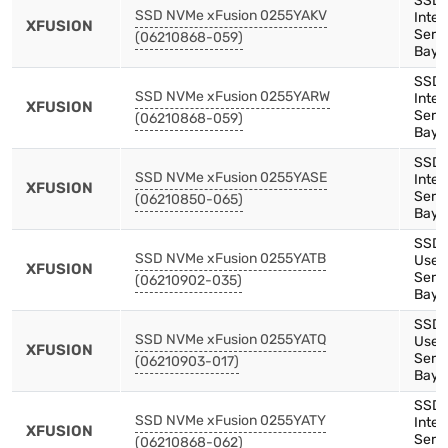
SSD,
SSD NVMe xFusion 0255YAKV
Inten
XFUSION
Serie
(06210868-059)
Bay)
SSD,
SSD NVMe xFusion 0255YARW
Inten
XFUSION
Serie
(06210868-059)
Bay)
SSD,
SSD NVMe xFusion 0255YASE
Inte
XFUSION
Serie
(06210850-065)
Bay)
SSD,
SSD NVMe xFusion 0255YATB
Use,
XFUSION
Serie
(06210902-035)
Bay)
SSD,
SSD NVMe xFusion 0255YATQ
Use,
XFUSION
Serie
(06210903-017)
Bay)
SSD,
SSD NVMe xFusion 0255YATY
Inte
XFUSION
Serie
(06210868-062)