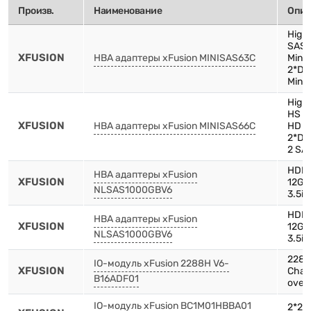
Произв.
Наименование
Опис
High 
SAS 
XFUSION
HBA адаптеры xFusion MINISAS63C
Mini
2*Dr
Mini
High 
HS C
XFUSION
HBA адаптеры xFusion MINISAS66C
HD 4
2*Dr
2 SA
HDD,
HBA адаптеры xFusion
XFUSION
12Gb
NLSAS1000GBV6
3.5in
HDD,
HBA адаптеры xFusion
XFUSION
12Gb
NLSAS1000GBV6
3.5in
2288
IO-модуль xFusion 2288H V6-
XFUSION
Chas
B16ADF01
over
IO-модуль xFusion BC1M01HBBA01
2*2.5