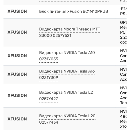
PSU 
1*16
XFUSION
Блок питания xFusion BC1M10PRUB
PSU 
GPU 
Memo
Видеокарта Moore Threads MTT
XFUSION
PCIE
S3000 0257Y521
2,25
doc,
NVIDI
Видеокарта NVIDIA Tesla A10
XFUSION
Comp
0231Y055
Accel
NVIDI
Видеокарта NVIDIA Tesla A16
XFUSION
Comp
0231Y309
Accel
NVIDI
Видеокарта NVIDIA Tesla L2
Comp
XFUSION
Accel
0257Y427
Top 1
NVID
Видеокарта NVIDIA Tesla L20
48GB
XFUSION
Memo
0257Y434
x16-