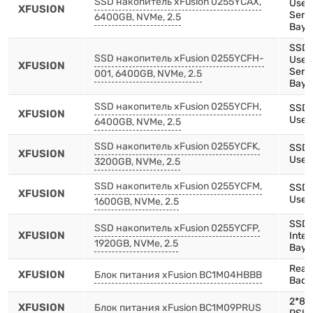
SSD накопитель xFusion 0255YCAX,
Use,
XFUSION
Serie
6400GB, NVMe, 2.5
Bay)
SSD,
SSD накопитель xFusion 0255YCFH-
Use,
XFUSION
Serie
001, 6400GB, NVMe, 2.5
Bay)
SSD накопитель xFusion 0255YCFH,
SSD,
XFUSION
Use,2
6400GB, NVMe, 2.5
SSD накопитель xFusion 0255YCFK,
SSD,
XFUSION
Use,2
3200GB, NVMe, 2.5
SSD накопитель xFusion 0255YCFM,
SSD,
XFUSION
Use,2
1600GB, NVMe, 2.5
SSD,
SSD накопитель xFusion 0255YCFP,
XFUSION
Inten
1920GB, NVMe, 2.5
Bay)
Rear 
XFUSION
Блок питания xFusion BC1M04HBBB
Back
2*8X
XFUSION
Блок питания xFusion BC1M09PRUS