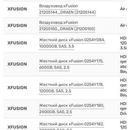
Воздуховод xFusion
XFUSION
Air d
21205144_DRAEN (21205144)
Воздуховод xFusion
XFUSION
Air d
21205150_DRAEN (21205150)
HDD,
Жесткий диск xFusion 0254Y084,
XFUSION
12Gb
10000GB, SAS, 3.5
3.5in
HDD,
Жесткий диск xFusion 0254Y175,
rpm,
XFUSION
above
600GB, SAS, 2.5
Bay)
HDD,
Жесткий диск xFusion 0254Y178,
rpm,
XFUSION
above
1200GB, SAS, 2.5
Bay)
HDD,
Жесткий диск xFusion 0254Y180,
XFUSION
rpm,
2400GB, SAS, 2.5
Drive
HDD,
Жесткий диск xFusion 0254Y182,
XFUSION
12Gb