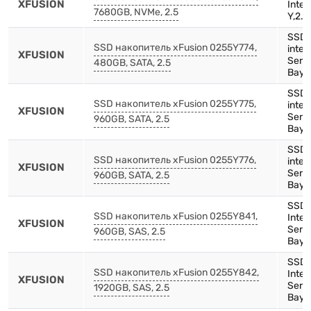
XFUSION
Inte
7680GB, NVMe, 2.5
Y,2.5
SSD,
SSD накопитель xFusion 0255Y774,
inte
XFUSION
Serie
480GB, SATA, 2.5
Bay)
SSD,
SSD накопитель xFusion 0255Y775,
inte
XFUSION
Serie
960GB, SATA, 2.5
Bay)
SSD,
SSD накопитель xFusion 0255Y776,
inte
XFUSION
Serie
960GB, SATA, 2.5
Bay)
SSD,
SSD накопитель xFusion 0255Y841,
Inte
XFUSION
Serie
960GB, SAS, 2.5
Bay),
SSD,
SSD накопитель xFusion 0255Y842,
Inte
XFUSION
Serie
1920GB, SAS, 2.5
Bay),