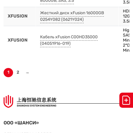
8000GB, SAS, 3.5
3.5in
HDD,
Жесткий диск xFusion 16000GB
XFUSION
12Gb
0254Y082 (0621Y024)
3.5in
High 
SAS 
Кабель xFusion C00HD35000
XFUSION
Mini
(04051916-019)
2*Dr
Mini
1
2
→
ООО «ШАНСИ»