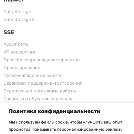
Data Storage
Data Storage 2
SSE
Аудит сети
ИТ консалтинг
Пресейл сопровождение проектов
Проектирование
Пуско-наладочные работы
Сервисная поддержка и аутсорсинг
Строительно монтажные работы
Тренинги и обучение персонала
Политика конфиденциальности
xFusion
Мы используем файлы cookie, чтобы улучшить ваш опыт
xFusion
просмотра, показывать персонализированную рекламу
xFusion AI Solution