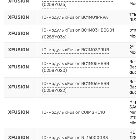
XFUSION
Modu
(0258Y035)
1*16
XFUSION
IO-модуль xFusion BC1M01PRVA
RISE
IO-модуль xFusion BC1M03HBBG01
2*3.5
XFUSION
Modu
(0258Y036)
2*16
XFUSION
IO-модуль xFusion BC1M03PRUB
Modul
Rear 
IO-модуль xFusion BC1M05HBBB
XFUSION
Backp
(0258Y020)
duct
Rear 
IO-модуль xFusion BC1M06HBBB
XFUSION
Backp
(0258Y022)
duct(
High 
SAS 
XFUSION
IO-модуль xFusion C0IMSHC10
Mini
2*Dr
Mini
HDD,
XFUSION
IO-модуль xFusion NL16000GS3
12Gb