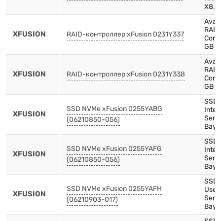
X8,F
Avag
RAID
XFUSION
RAID-контроллер xFusion 0231Y337
Contr
GB C
Avag
RAID
XFUSION
RAID-контроллер xFusion 0231Y338
Contr
GB C
SSD,
SSD NVMe xFusion 0255YABG
Inte
XFUSION
Serie
(06210850-056)
Bay)
SSD,
SSD NVMe xFusion 0255YAFG
Inte
XFUSION
Serie
(06210850-056)
Bay)
SSD,
SSD NVMe xFusion 0255YAFH
Use,
XFUSION
Serie
(06210903-017)
Bay)