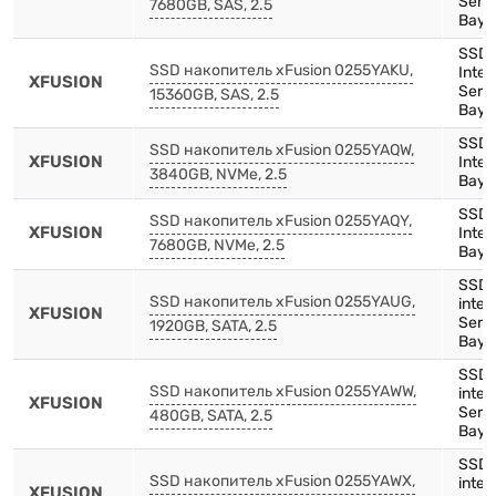
Serie
7680GB, SAS, 2.5
Bay)
SSD,
SSD накопитель xFusion 0255YAKU,
Inte
XFUSION
Serie
15360GB, SAS, 2.5
Bay)
SSD,
SSD накопитель xFusion 0255YAQW,
XFUSION
Inten
3840GB, NVMe, 2.5
Bay)
SSD,
SSD накопитель xFusion 0255YAQY,
XFUSION
Inten
7680GB, NVMe, 2.5
Bay)
SSD,
SSD накопитель xFusion 0255YAUG,
inte
XFUSION
Serie
1920GB, SATA, 2.5
Bay)
SSD,
SSD накопитель xFusion 0255YAWW,
inten
XFUSION
Serie
480GB, SATA, 2.5
Bay)
SSD,
SSD накопитель xFusion 0255YAWX,
inten
XFUSION