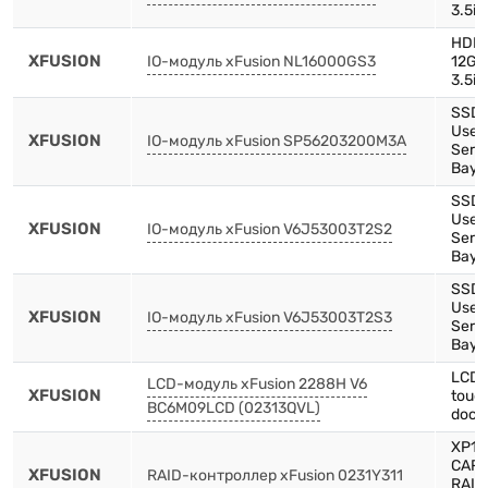
3.5in
HDD,
XFUSION
IO-модуль xFusion NL16000GS3
12Gb
3.5in
SSD,
Use,
XFUSION
IO-модуль xFusion SP56203200M3A
Serie
Bay)
SSD,
Use,
XFUSION
IO-модуль xFusion V6J53003T2S2
Serie
Bay)
SSD,
Use,
XFUSION
IO-модуль xFusion V6J53003T2S3
Serie
Bay)
LCD 
LCD-модуль xFusion 2288H V6
XFUSION
touc
BC6M09LCD (02313QVL)
docu
XP15
CARD
XFUSION
RAID-контроллер xFusion 0231Y311
RAID