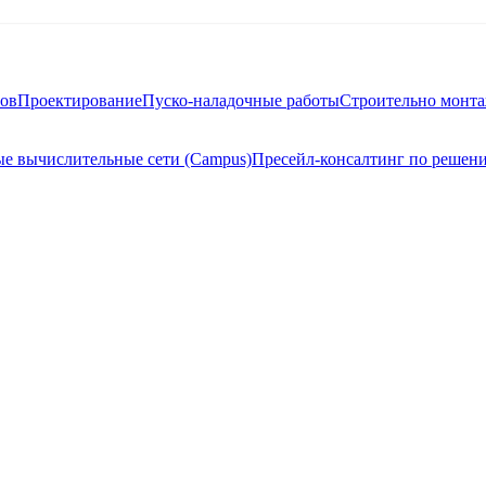
тов
Проектирование
Пуско-наладочные работы
Строительно монт
е вычислительные сети (Campus)
Пресейл-консалтинг по решен