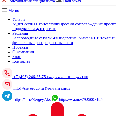
Консультация специалиста
Ваш заказ
Меню
Услуги
Аудит сети
ИТ консалтинг
Пресейл сопровождение проек
поддержка и аутсорсинг
Решения
Беспроводные сети Wi-Fi
Внедрение iMaster NCE
Локальны
филиальные распределенные сети
Проекты
О компании
Блог
Контакты
+7 (495) 246-35-75
Ежедневно с 10:00 до 21:00
info@sse-group.ru
Почта для заявок
https://t.me/SergeyAks
https://wa.me/79250081954