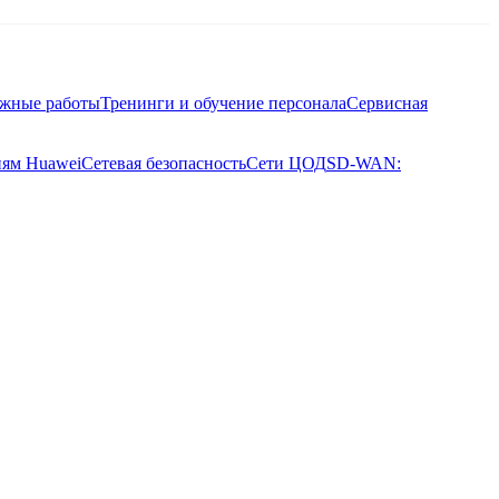
ажные работы
Тренинги и обучение персонала
Сервисная
иям Huawei
Сетевая безопасность
Сети ЦОД
SD-WAN: