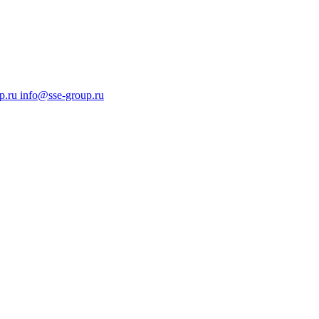
p.ru
info@sse-group.ru