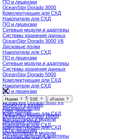
ПО и лицензии
OceanStor Dorado 3000
Комплектующие для СХД
Накопители для СХД
ПО и лицензии
Сетевые модули и адаптеры
Системы хранения данных
OceanStor Dorado 3000 V6
Дисковые полки
Накопители для СХД
ПО и лицензии
Сетевые модули и адаптеры
Системы хранения данных
OceanStor Dorado 5000
Комплектующие для СХД
Накопители для СХД
ПО и лицензии
Системы хранения данных
Huawei
SSE
xFusion
OceanStor Dorado 5000 V6
Перейти в раздел
Дисковые полки
Data Storage
Комплектующие для СХД
OceanStor Dorado 18000
Контроллеры и модули
Дисковые полки
Накопители для СХД
Комплектующие для СХД
ПО и лицензии
Контроллеры и модули
Сетевые модули и адаптеры
Накопители для СХД