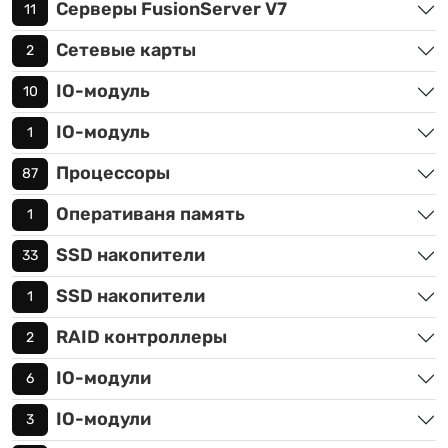
Серверы FusionServer V7
11
Сетевые карты
2
IO-модуль
10
IO-модуль
1
Процессоры
87
Оперативаня память
1
SSD накопители
33
SSD накопители
1
RAID контроллеры
2
IO-модули
6
IO-модули
3