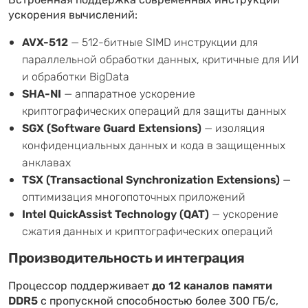
Встроенная поддержка современных инструкций
ускорения вычислений:
AVX-512
— 512-битные SIMD инструкции для
параллельной обработки данных, критичные для ИИ
и обработки BigData
SHA-NI
— аппаратное ускорение
криптографических операций для защиты данных
SGX (Software Guard Extensions)
— изоляция
конфиденциальных данных и кода в защищенных
анклавах
TSX (Transactional Synchronization Extensions)
—
оптимизация многопоточных приложений
Intel QuickAssist Technology (QAT)
— ускорение
сжатия данных и криптографических операций
Производительность и интеграция
Процессор поддерживает
до 12 каналов памяти
DDR5
с пропускной способностью более 300 ГБ/с,