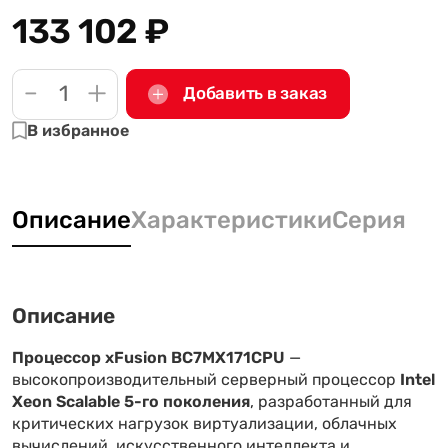
133 102
₽
-
+
Добавить в заказ
В избранное
Описание
Характеристики
Серия
Описание
Процессор xFusion BC7MX171CPU
—
высокопроизводительный серверный процессор
Intel
Xeon Scalable 5-го поколения
, разработанный для
критических нагрузок виртуализации, облачных
вычислений, искусственного интеллекта и