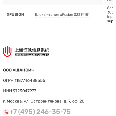
DC p
Serve
3000
XFUSION
Блок питания xFusion 0231Y181
Inpu
supp
ООО «ШАНСИ»
ОГРН 1187746488555
ИНН 9723047977
г. Москва, ул. Островитянова, д. 7, оф. 20
+7 (495) 246-35-75