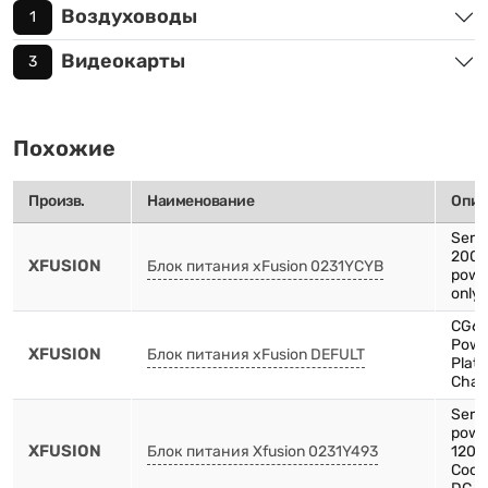
Воздуховоды
1
Видеокарты
3
Похожие
Произв.
Наименование
Опис
Serve
2000
XFUSION
Блок питания xFusion 0231YCYB
powe
only 
CG66
Powe
XFUSION
Блок питания xFusion DEFULT
Plat
Chas
Serv
pow
XFUSION
Блок питания Xfusion 0231Y493
1200
Cooli