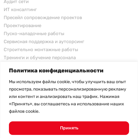
Аудит сети
ИТ консалтинг
Пресейл сопровождение проектов
Проектирование
Пуско-наладочные работы
Сервисная поддержка и аутсорсинг
Строительно монтажные работы
Тренинги и обучение персонала
Политика конфиденциальности
xFusion
Мы используем файлы cookie, чтобы улучшить ваш опыт
xFusion
просмотра, показывать персонализированную рекламу
xFusion AI Solution
или контент и анализировать наш трафик. Нажимая
«Принять», вы соглашаетесь на использование наших
Цены на товары не являются публичной офертой и
файлов cookie.
могут меняться в зависимости от курса валют
- Политика конфиденциальности
- Возврат товара
Принять
© 2026.
SHANGHAI SYSTEM ENGINEERING.
Все права