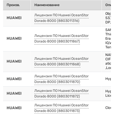
Произв.
Наименование
Опис
Objec
Лицензия ПО Huawei OceanStor
HUAWEI
S3,Th
Dorado 8000 (8803011316)
DP,D
SAN L
Thin,
Лицензия ПО Huawei OceanStor
HUAWEI
Eras
Dorado 8000 (8803011867)
IQ,Vi
Tena
NAS L
Лицензия ПО Huawei OceanStor
CIFS
HUAWEI
ation
Dorado 8000 (8803011868)
,Loc
Лицензия ПО Huawei OceanStor
HUAWEI
Hype
Dorado 8000 (8803011870)
Лицензия ПО Huawei OceanStor
Hype
HUAWEI
Lice
Dorado 8000 (8803011872)
Лицензия ПО Huawei OceanStor
HUAWEI
Clou
Dorado 8000 (8803011873)