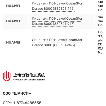
Smar
Лицензия ПО Huawei OceanStor
HUAWEI
Smar
Dorado 8000 (8803011946)
Licen
Smar
Лицензия ПО Huawei OceanStor
HUAWEI
Smar
Dorado 8000 (8803011947)
Lice
Licen
S3,C
Лицензия ПО Huawei OceanStor
plica
HUAWEI
CDP,
Dorado 8000 (8803013863)
IQ,Au
Multi
ООО «ШАНСИ»
ОГРН 1187746488555