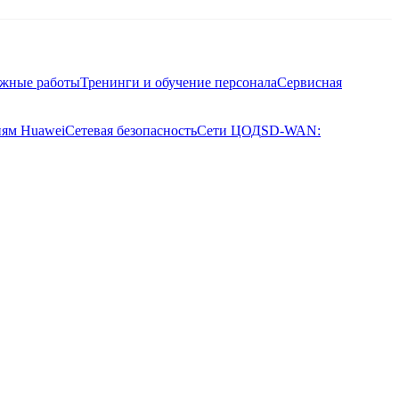
ажные работы
Тренинги и обучение персонала
Сервисная
иям Huawei
Сетевая безопасность
Сети ЦОД
SD-WAN: