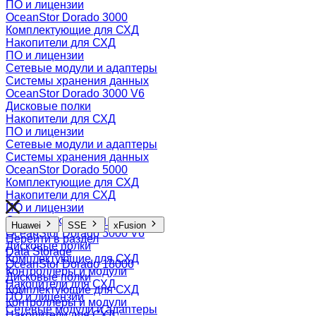
ПО и лицензии
OceanStor Dorado 3000
Комплектующие для СХД
Накопители для СХД
ПО и лицензии
Сетевые модули и адаптеры
Системы хранения данных
OceanStor Dorado 3000 V6
Дисковые полки
Накопители для СХД
ПО и лицензии
Сетевые модули и адаптеры
Системы хранения данных
OceanStor Dorado 5000
Комплектующие для СХД
Накопители для СХД
ПО и лицензии
Системы хранения данных
Huawei
SSE
xFusion
OceanStor Dorado 5000 V6
Перейти в раздел
Дисковые полки
Data Storage
Комплектующие для СХД
OceanStor Dorado 18000
Контроллеры и модули
Дисковые полки
Накопители для СХД
Комплектующие для СХД
ПО и лицензии
Контроллеры и модули
Сетевые модули и адаптеры
Накопители для СХД