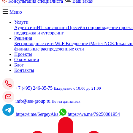
Консультация специалиста
Ваш заказ
Меню
Услуги
Аудит сети
ИТ консалтинг
Пресейл сопровождение проек
поддержка и аутсорсинг
Решения
Беспроводные сети Wi-Fi
Внедрение iMaster NCE
Локальны
филиальные распределенные сети
Проекты
О компании
Блог
Контакты
+7 (495) 246-35-75
Ежедневно с 10:00 до 21:00
info@sse-group.ru
Почта для заявок
https://t.me/SergeyAks
https://wa.me/79250081954