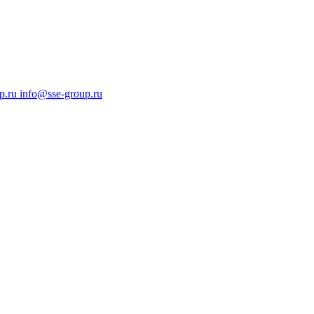
p.ru
info@sse-group.ru