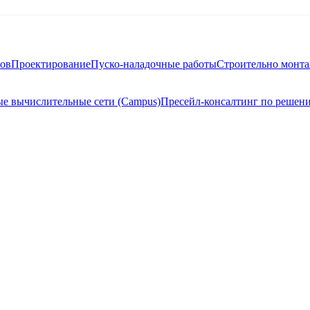
тов
Проектирование
Пуско-наладочные работы
Строительно монт
е вычислительные сети (Campus)
Пресейл-консалтинг по решен