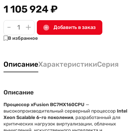
1 105 924
₽
-
+
Добавить в заказ
В избранное
Описание
Характеристики
Серия
Описание
Процессор xFusion BC7MX160CPU
—
высокопроизводительный серверный процессор
Intel
Xeon Scalable 6-го поколения
, разработанный для
критических нагрузок виртуализации, облачных
вычислений, искусственного интеллекта и