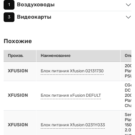
Воздуховоды
1
Видеокарты
3
Похожие
Произв.
Наименование
Опис
200
XFUSION
Блок питания Xfusion 02131730
Plat
PSU
CG66
DC P
XFUSION
Блок питания xFusion DEFULT
200
Plat
Chas
Serv
Plat
XFUSION
Блок питания Xfusion 0231Y033
1500
2.0 