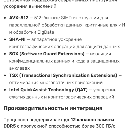
Встроенная поддержка современных инструкций
ускорения вычислений:
AVX-512
— 512-битные SIMD инструкции для
параллельной обработки данных, критичные для ИИ
и обработки BigData
SHA-NI
— аппаратное ускорение
криптографических операций для защиты данных
SGX (Software Guard Extensions)
— изоляция
конфиденциальных данных и кода в защищенных
анклавах
TSX (Transactional Synchronization Extensions)
—
оптимизация многопоточных приложений
Intel QuickAssist Technology (QAT)
— ускорение
сжатия данных и криптографических операций
Производительность и интеграция
Процессор поддерживает
до 12 каналов памяти
DDR5
с пропускной способностью более 300 ГБ/с,