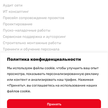
Аудит сети
ИТ консалтинг
Пресейл сопровождение проектов
Проектирование
Пуско-наладочные работы
Сервисная поддержка и аутсорсинг
Строительно монтажные работы
Тренинги и обучение персонала
Политика конфиденциальности
xFusion
Мы используем файлы cookie, чтобы улучшить ваш опыт
xFusion
просмотра, показывать персонализированную рекламу
xFusion AI Solution
или контент и анализировать наш трафик. Нажимая
«Принять», вы соглашаетесь на использование наших
Цены на товары не являются публичной офертой и
файлов cookie.
могут меняться в зависимости от курса валют
- Политика конфиденциальности
- Возврат товара
Принять