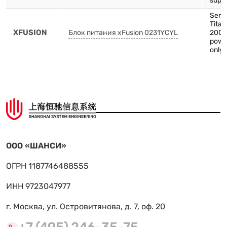
supp
Serv
Tita
XFUSION
Блок питания xFusion 0231YCYL
2000
powe
only 
ООО «ШАНСИ»
ОГРН 1187746488555
ИНН 9723047977
г. Москва, ул. Островитянова, д. 7, оф. 20