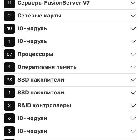
Серверы FusionServer V7
11
Сетевые карты
2
IO-модуль
10
IO-модуль
1
Процессоры
87
Оперативаня память
1
SSD накопители
33
SSD накопители
1
RAID контроллеры
2
IO-модули
6
IO-модули
3