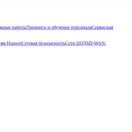
ажные работы
Тренинги и обучение персонала
Сервисная
иям Huawei
Сетевая безопасность
Сети ЦОД
SD-WAN: