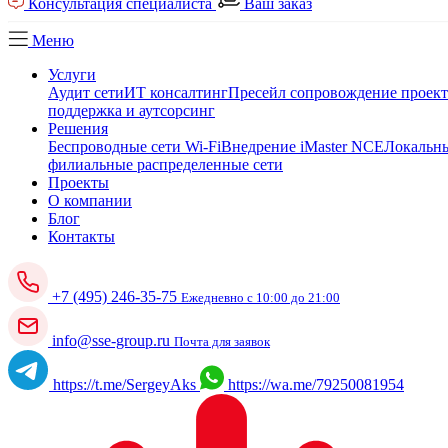
Консультация специалиста
Ваш заказ
Меню
Услуги
Аудит сети
ИТ консалтинг
Пресейл сопровождение проек
поддержка и аутсорсинг
Решения
Беспроводные сети Wi-Fi
Внедрение iMaster NCE
Локальны
филиальные распределенные сети
Проекты
О компании
Блог
Контакты
+7 (495) 246-35-75
Ежедневно с 10:00 до 21:00
info@sse-group.ru
Почта для заявок
https://t.me/SergeyAks
https://wa.me/79250081954