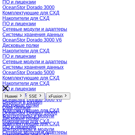
ПО и лицензии
OceanStor Dorado 3000
Комплектующие для СХД
Накопители для СХД
ПО и лицензии
Сетевые модули и адаптеры
Системы хранения данных
OceanStor Dorado 3000 V6
Дисковые полки
Накопители для СХД
ПО и лицензии
Сетевые модули и адаптеры
Системы хранения данных
OceanStor Dorado 5000
Комплектующие для СХД
Накопители для СХД
ПО и лицензии
Системы хранения данных
Huawei
SSE
xFusion
OceanStor Dorado 5000 V6
Перейти в раздел
Дисковые полки
Data Storage
Комплектующие для СХД
OceanStor Dorado 18000
Контроллеры и модули
Дисковые полки
Накопители для СХД
Комплектующие для СХД
ПО и лицензии
Контроллеры и модули
Сетевые модули и адаптеры
Накопители для СХД