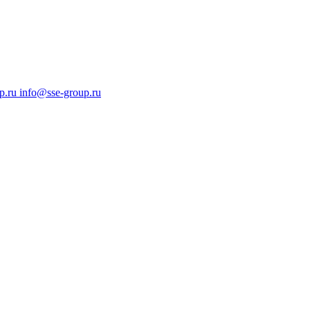
p.ru
info@sse-group.ru