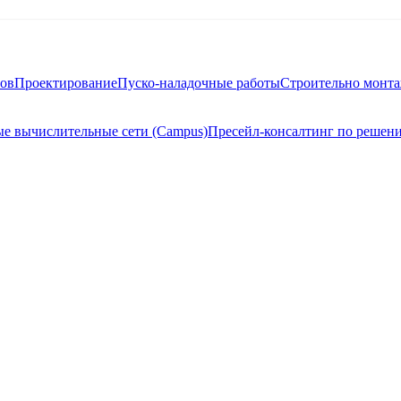
тов
Проектирование
Пуско-наладочные работы
Строительно монт
е вычислительные сети (Campus)
Пресейл-консалтинг по решен