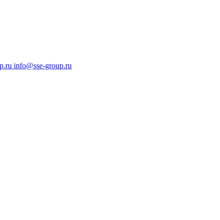
p.ru
info@sse-group.ru