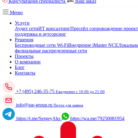
Консультация специалиста
Ваш заказ
Меню
Услуги
Аудит сети
ИТ консалтинг
Пресейл сопровождение проек
поддержка и аутсорсинг
Решения
Беспроводные сети Wi-Fi
Внедрение iMaster NCE
Локальны
филиальные распределенные сети
Проекты
О компании
Блог
Контакты
+7 (495) 246-35-75
Ежедневно с 10:00 до 21:00
info@sse-group.ru
Почта для заявок
https://t.me/SergeyAks
https://wa.me/79250081954