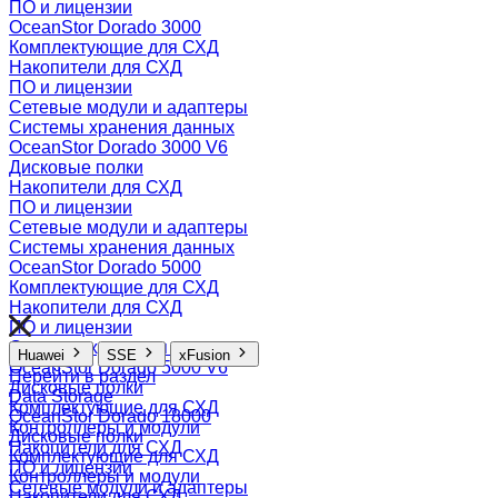
ПО и лицензии
OceanStor Dorado 3000
Комплектующие для СХД
Накопители для СХД
ПО и лицензии
Сетевые модули и адаптеры
Системы хранения данных
OceanStor Dorado 3000 V6
Дисковые полки
Накопители для СХД
ПО и лицензии
Сетевые модули и адаптеры
Системы хранения данных
OceanStor Dorado 5000
Комплектующие для СХД
Накопители для СХД
ПО и лицензии
Системы хранения данных
Huawei
SSE
xFusion
OceanStor Dorado 5000 V6
Перейти в раздел
Дисковые полки
Data Storage
Комплектующие для СХД
OceanStor Dorado 18000
Контроллеры и модули
Дисковые полки
Накопители для СХД
Комплектующие для СХД
ПО и лицензии
Контроллеры и модули
Сетевые модули и адаптеры
Накопители для СХД