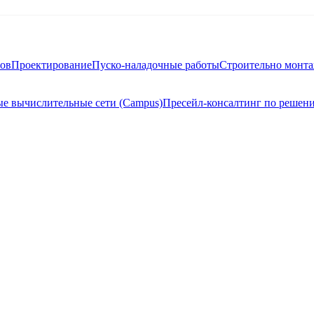
тов
Проектирование
Пуско-наладочные работы
Строительно монт
е вычислительные сети (Campus)
Пресейл-консалтинг по решен