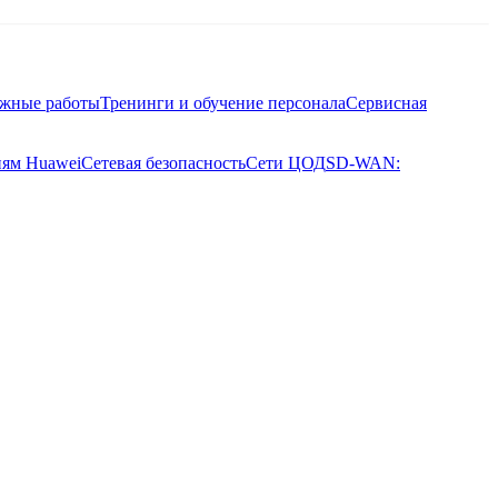
ажные работы
Тренинги и обучение персонала
Сервисная
иям Huawei
Сетевая безопасность
Сети ЦОД
SD-WAN: