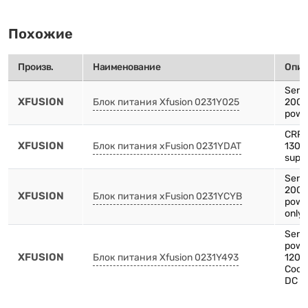
Похожие
Произв.
Наименование
Опис
Serve
XFUSION
Блок питания Xfusion 0231Y025
2000
powe
CRPS
XFUSION
Блок питания xFusion 0231YDAT
1300
supp
Serve
2000
XFUSION
Блок питания xFusion 0231YCYB
powe
only 
Serv
pow
XFUSION
Блок питания Xfusion 0231Y493
1200
Cooli
DC p