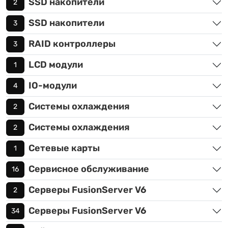
SSD накопители
2
SSD накопители
3
RAID контроллеры
3
LCD модули
1
IO-модули
4
Системы охлаждения
2
Системы охлаждения
2
Сетевые карты
1
Сервисное обслуживание
16
Серверы FusionServer V6
2
Серверы FusionServer V6
34