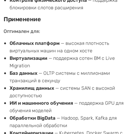
Контроль физического доступа
— поддержка
блокировки слотов расширения
Применение
Оптимален для:
Облачных платформ
— высокая плотность
виртуальных машин на одном хосте
Виртуализации
— поддержка сотен ВМ с Live
Migration
Баз данных
— OLTP системы с миллионами
транзакций в секунду
Хранилищ данных
— системы SAN с высокой
доступностью
ИИ и машинного обучения
— поддержка GPU для
обучения моделей
Обработки BigData
— Hadoop, Spark, Kafka для
параллельной обработки
Контейнеризации
— Kubernetes, Docker Swarm с