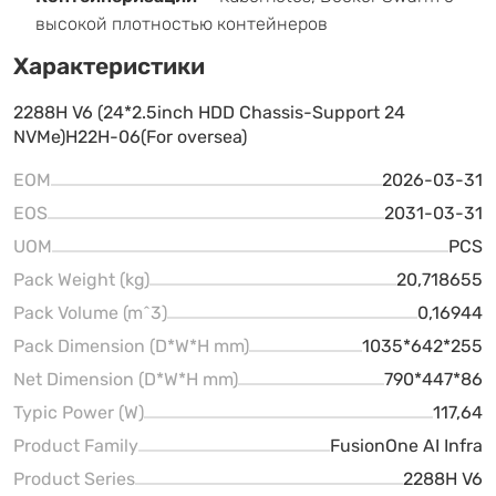
высокой плотностью контейнеров
Характеристики
2288H V6 (24*2.5inch HDD Chassis-Support 24
NVMe)H22H-06(For oversea)
EOM
2026-03-31
EOS
2031-03-31
UOM
PCS
Pack Weight (kg)
20,718655
Pack Volume (m^3)
0,16944
Pack Dimension (D*W*H mm)
1035*642*255
Net Dimension (D*W*H mm)
790*447*86
Typic Power (W)
117,64
Product Family
FusionOne AI Infra
Product Series
2288H V6