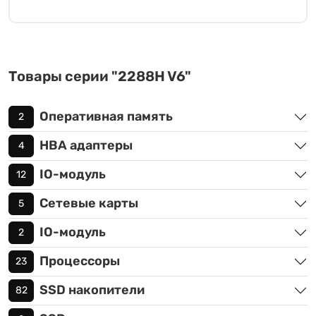
Товары серии "2288H V6"
Оперативная память
2
HBA адаптеры
4
IO-модуль
12
Сетевые карты
5
IO-модуль
2
Процессоры
23
SSD накопители
82