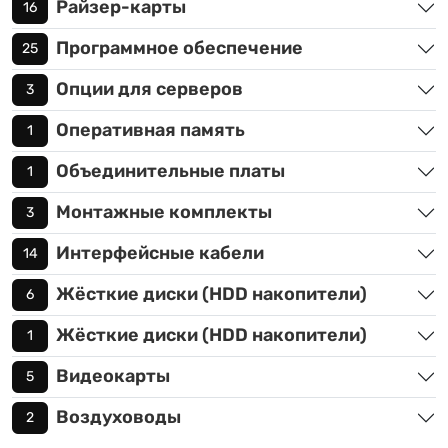
Райзер-карты
16
Программное обеспечение
25
Опции для серверов
3
Оперативная память
1
Объединительные платы
1
Монтажные комплекты
3
Интерфейсные кабели
14
Жёсткие диски (HDD накопители)
6
Жёсткие диски (HDD накопители)
1
Видеокарты
5
Воздуховоды
2