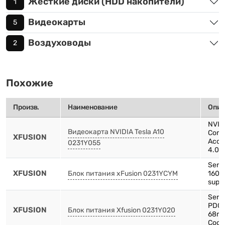
Жёсткие диски (HDD накопители)
1
Видеокарты
5
Воздуховоды
2
Похожие
Произв.
Наименование
Опис
NVIDI
Видеокарта NVIDIA Tesla A10
Comp
XFUSION
Acce
0231Y055
4.0 x
Serve
XFUSION
Блок питания xFusion 0231YCYM
1600
suppl
Serv
PDC1
XFUSION
Блок питания Xfusion 0231Y020
68mm
Cooli