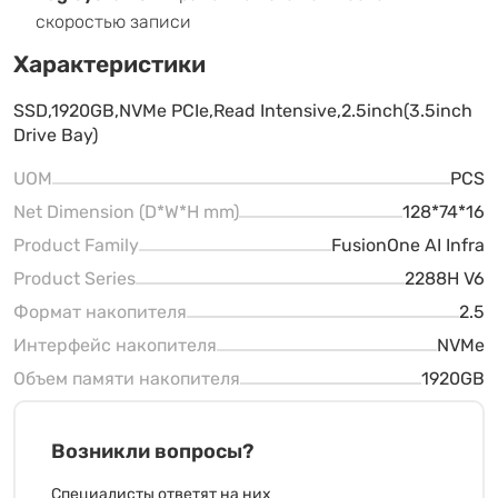
скоростью записи
Характеристики
SSD,1920GB,NVMe PCIe,Read Intensive,2.5inch(3.5inch
Drive Bay)
UOM
PCS
Net Dimension (D*W*H mm)
128*74*16
Product Family
FusionOne AI Infra
Product Series
2288H V6
Формат накопителя
2.5
Интерфейс накопителя
NVMe
Объем памяти накопителя
1920GB
Возникли вопросы?
Специалисты ответят на них