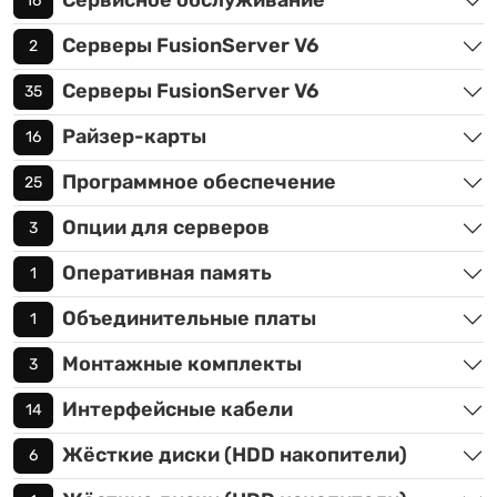
Сервисное обслуживание
16
Серверы FusionServer V6
2
Серверы FusionServer V6
35
Райзер-карты
16
Программное обеспечение
25
Опции для серверов
3
Оперативная память
1
Объединительные платы
1
Монтажные комплекты
3
Интерфейсные кабели
14
Жёсткие диски (HDD накопители)
6