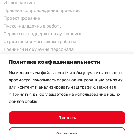
ИТ консалтинг
Пресейл сопровождение проектов
Проектирование
Пуско-наладочные работы
Сервисная поддержка и аутсорсинг
Строительно монтажные работы
Тренинги и обучение персонала
Политика конфиденциальности
xFusion
Мы используем файлы cookie, чтобы улучшить ваш опыт
xFusion
просмотра, показывать персонализированную рекламу
xFusion AI Solution
или контент и анализировать наш трафик. Нажимая
«Принять», вы соглашаетесь на использование наших
Цены на товары не являются публичной офертой и
файлов cookie.
могут меняться в зависимости от курса валют
- Политика конфиденциальности
- Возврат товара
Принять
© 2026.
SHANGHAI SYSTEM ENGINEERING.
Все права
защищены.
Отклонить