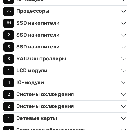
Процессоры
23
SSD накопители
81
SSD накопители
2
SSD накопители
3
RAID контроллеры
3
LCD модули
1
IO-модули
4
Системы охлаждения
2
Системы охлаждения
2
Сетевые карты
1