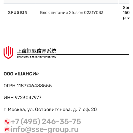
Serve
XFUSION
Блок питания Xfusion 0231Y033
1500
powe
ООО «ШАНСИ»
ОГРН 1187746488555
ИНН 9723047977
г. Москва, ул. Островитянова, д. 7, оф. 20
+7 (495) 246-35-75
info@sse-group.ru