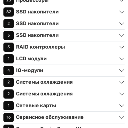
Процессоры
23
SSD накопители
82
SSD накопители
2
SSD накопители
3
RAID контроллеры
3
LCD модули
1
IO-модули
4
Системы охлаждения
2
Системы охлаждения
2
Сетевые карты
1
Сервисное обслуживание
16