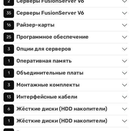
Серверы FusionServer V6
2
Серверы FusionServer V6
35
Райзер-карты
16
Программное обеспечение
25
Опции для серверов
3
Оперативная память
1
Объединительные платы
1
Монтажные комплекты
3
Интерфейсные кабели
13
Жёсткие диски (HDD накопители)
6
Жёсткие диски (HDD накопители)
1