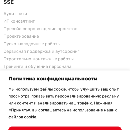
SSE
Аудит сети
ИТ консалтинг
Пресейл сопровождение проектов
Проектирование
Пуско-наладочные работы
Сервисная поддержка и аутсорсинг
Строительно монтажные работы
Тренинги и обучение персонала
Политика конфиденциальности
xFusion
Мы используем файлы cookie, чтобы улучшить ваш опыт
xFusion
просмотра, показывать персонализированную рекламу
xFusion AI Solution
или контент и анализировать наш трафик. Нажимая
«Принять», вы соглашаетесь на использование наших
Цены на товары не являются публичной офертой и
файлов cookie.
могут меняться в зависимости от курса валют
- Политика конфиденциальности
- Возврат товара