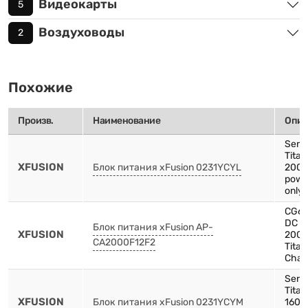
Видеокарты
5
Воздуховоды
2
Похожие
Произв.
Наименование
Опис
Serv
Tita
XFUSION
Блок питания xFusion 0231YCYL
2000
powe
only 
CG66
DC P
Блок питания xFusion AP-
XFUSION
200
CA2000F12F2
Tita
Chas
Serv
Tita
XFUSION
Блок питания xFusion 0231YCYM
1600