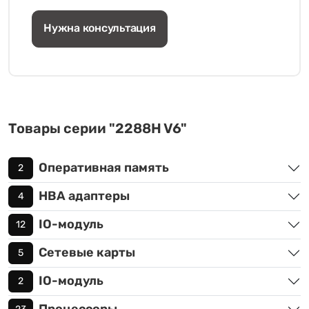
Нужна консультация
Товары серии "2288H V6"
Оперативная память
2
HBA адаптеры
4
IO-модуль
12
Сетевые карты
5
IO-модуль
2