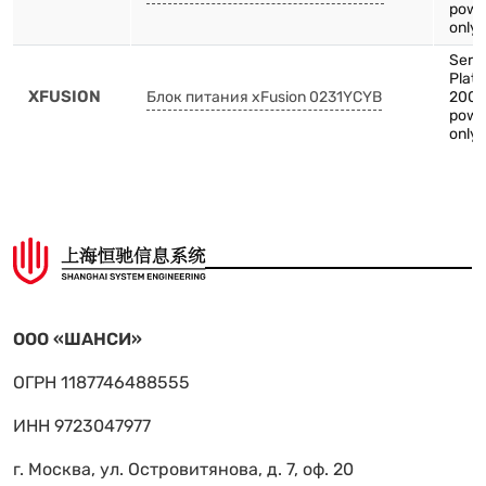
powe
only 
Serv
Plat
XFUSION
Блок питания xFusion 0231YCYB
2000
powe
only 
ООО «ШАНСИ»
ОГРН 1187746488555
ИНН 9723047977
г. Москва, ул. Островитянова, д. 7, оф. 20