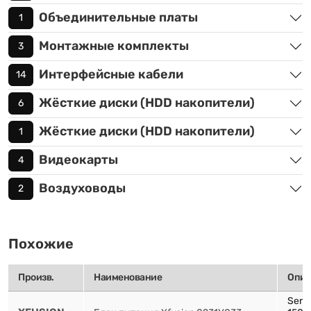
Объединительные платы
1
Монтажные комплекты
3
Интерфейсные кабели
14
Жёсткие диски (HDD накопители)
6
Жёсткие диски (HDD накопители)
1
Видеокарты
4
Воздуховоды
2
Похожие
Произв.
Наименование
Опис
Serve