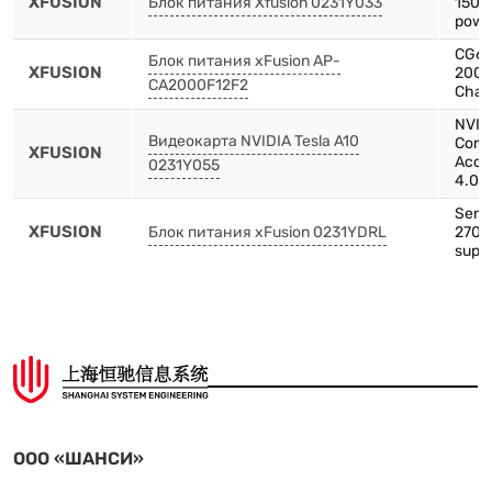
XFUSION
Блок питания Xfusion 0231Y033
1500
powe
CG66
Блок питания xFusion AP-
XFUSION
2000
CA2000F12F2
Chas
NVIDI
Видеокарта NVIDIA Tesla A10
Comp
XFUSION
Acce
0231Y055
4.0 x
Serve
XFUSION
Блок питания xFusion 0231YDRL
2700
suppl
ООО «ШАНСИ»