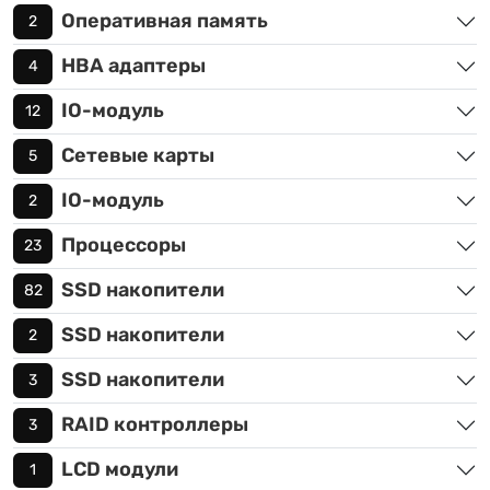
Оперативная память
2
HBA адаптеры
4
IO-модуль
12
Сетевые карты
5
IO-модуль
2
Процессоры
23
SSD накопители
82
SSD накопители
2
SSD накопители
3
RAID контроллеры
3
LCD модули
1