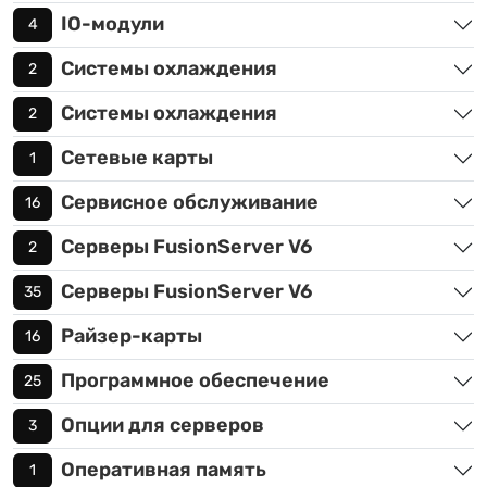
IO-модули
4
Системы охлаждения
2
Системы охлаждения
2
Сетевые карты
1
Сервисное обслуживание
16
Серверы FusionServer V6
2
Серверы FusionServer V6
35
Райзер-карты
16
Программное обеспечение
25
Опции для серверов
3
Оперативная память
1