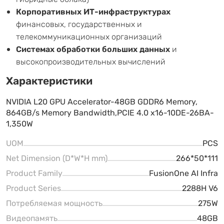
Корпоративных ИТ-инфраструктурах
финансовых, государственных и
телекоммуникационных организаций
Системах обработки больших данных
и
высокопроизводительных вычислений
Характеристики
NVIDIA L20 GPU Accelerator-48GB GDDR6 Memory,
864GB/s Memory Bandwidth,PCIE 4.0 x16-10DE-26BA-
1,350W
UOM
PCS
Net Dimension (D*W*H mm)
266*50*111
Product Family
FusionOne AI Infra
Product Series
2288H V6
Потребляемая мощность
275W
Видеопамять
48GB