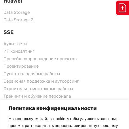
Huawei
Data Storage
Data Storage 2
SSE
Аудит сети
ИТ консалтинг
Пресейл сопровождение проектов
Проектирование
Пуско-наладочные работы
Сервисная поддержка и аутсорсинг
Строительно монтажные работы
Тренинги и обучение персонала
Политика конфиденциальности
xFusion
Мы используем файлы cookie, чтобы улучшить ваш опыт
xFusion
просмотра, показывать персонализированную рекламу
xFusion AI Solution