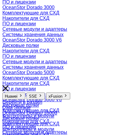
ПО и лицензии
OceanStor Dorado 3000
Комплектующие для СХД
Накопители для СХД
ПО и лицензии
Сетевые модули и адаптеры
Системы хранения данных
OceanStor Dorado 3000 V6
Дисковые полки
Накопители для СХД
ПО и лицензии
Сетевые модули и адаптеры
Системы хранения данных
OceanStor Dorado 5000
Комплектующие для СХД
Накопители для СХД
ПО и лицензии
Системы хранения данных
Huawei
SSE
xFusion
OceanStor Dorado 5000 V6
Перейти в раздел
Дисковые полки
Data Storage
Комплектующие для СХД
OceanStor Dorado 18000
Контроллеры и модули
Дисковые полки
Накопители для СХД
Комплектующие для СХД
ПО и лицензии
Контроллеры и модули
Сетевые модули и адаптеры
Накопители для СХД