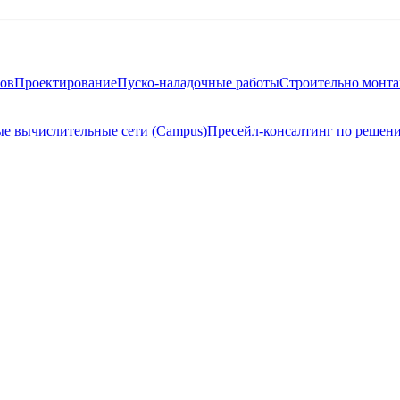
тов
Проектирование
Пуско-наладочные работы
Строительно монт
е вычислительные сети (Campus)
Пресейл-консалтинг по решен