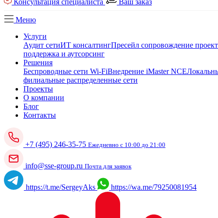
Консультация специалиста
Ваш заказ
Меню
Услуги
Аудит сети
ИТ консалтинг
Пресейл сопровождение проек
поддержка и аутсорсинг
Решения
Беспроводные сети Wi-Fi
Внедрение iMaster NCE
Локальны
филиальные распределенные сети
Проекты
О компании
Блог
Контакты
+7 (495) 246-35-75
Ежедневно с 10:00 до 21:00
info@sse-group.ru
Почта для заявок
https://t.me/SergeyAks
https://wa.me/79250081954