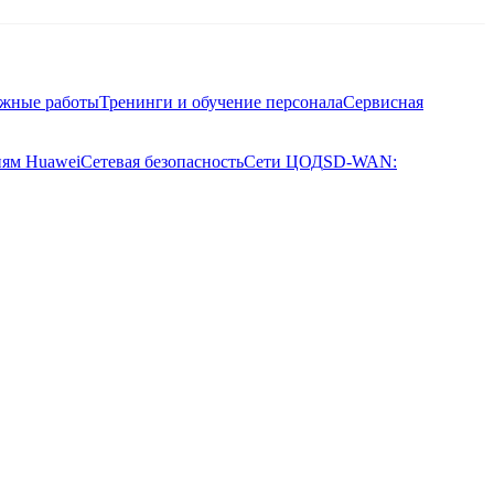
ажные работы
Тренинги и обучение персонала
Сервисная
иям Huawei
Сетевая безопасность
Сети ЦОД
SD-WAN: