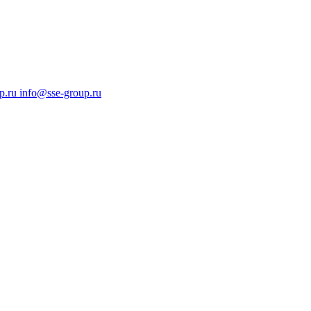
p.ru
info@sse-group.ru