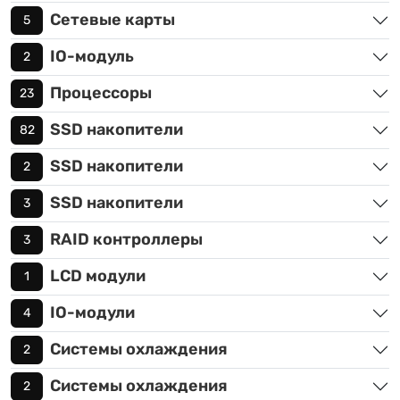
Сетевые карты
5
IO-модуль
2
Процессоры
23
SSD накопители
82
SSD накопители
2
SSD накопители
3
RAID контроллеры
3
LCD модули
1
IO-модули
4
Системы охлаждения
2
Системы охлаждения
2