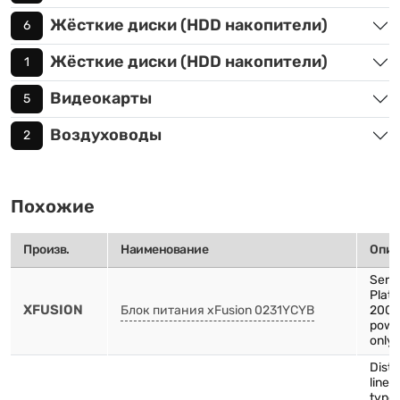
Жёсткие диски (HDD накопители)
6
Жёсткие диски (HDD накопители)
1
Видеокарты
5
Воздуховоды
2
Похожие
Произв.
Наименование
Опис
Serv
Plat
XFUSION
Блок питания xFusion 0231YCYB
2000
powe
only 
Distr
line-
type