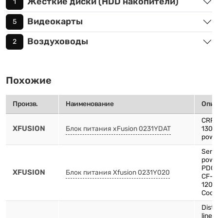
Жёсткие диски (HDD накопители)
1
Видеокарты
5
Воздуховоды
2
Похожие
Произв.
Наименование
Опис
CRPS
XFUSION
Блок питания xFusion 0231YDAT
1300
powe
Serv
powe
PDC1
XFUSION
Блок питания Xfusion 0231Y020
CF-
1200
Cooli
Distr
line-