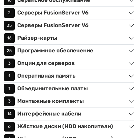
Сервисное обслуживание
16
Серверы FusionServer V6
2
Серверы FusionServer V6
35
Райзер-карты
16
Программное обеспечение
25
Опции для серверов
3
Оперативная память
1
Объединительные платы
1
Монтажные комплекты
3
Интерфейсные кабели
14
Жёсткие диски (HDD накопители)
6