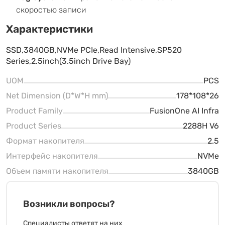
скоростью записи
Характеристики
SSD,3840GB,NVMe PCIe,Read Intensive,SP520
Series,2.5inch(3.5inch Drive Bay)
UOM
PCS
Net Dimension (D*W*H mm)
178*108*26
Product Family
FusionOne AI Infra
Product Series
2288H V6
Формат накопителя
2.5
Интерфейс накопителя
NVMe
Объем памяти накопителя
3840GB
Возникли вопросы?
Специалисты ответят на них