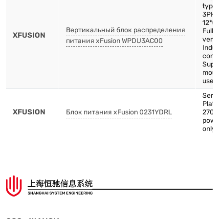
type
3PH-
12*C
Вертикальный блок распределения
Full 
XFUSION
verti
питания xFusion WPDU3AC00
Indus
conn
Supp
mount
use
Serv
Plat
XFUSION
Блок питания xFusion 0231YDRL
2700
powe
only 