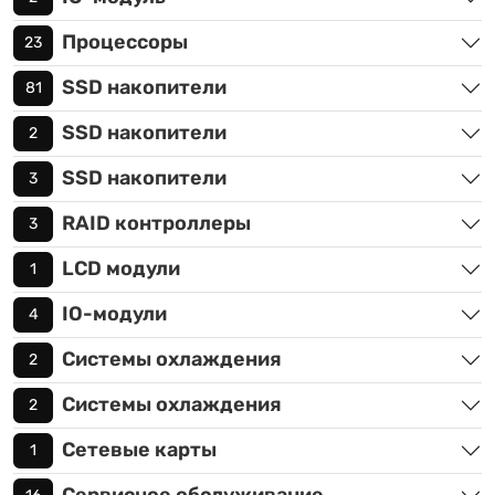
Процессоры
23
SSD накопители
81
SSD накопители
2
SSD накопители
3
RAID контроллеры
3
LCD модули
1
IO-модули
4
Системы охлаждения
2
Системы охлаждения
2
Сетевые карты
1