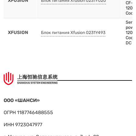
XFUSION
Блок питания Xfusion 0231Y020
CF-
1200
Cooli
Serv
pow
XFUSION
Блок питания Xfusion 0231Y493
1200
Cooli
DC p
ООО «ШАНСИ»
ОГРН 1187746488555
ИНН 9723047977