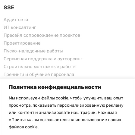
SSE
Аудит сети
ИТ консалтинг
Пресейл сопровождение проектов
Проектирование
Пуско-наладочные работы
Сервисная поддержка и аутсорсинг
Строительно монтажные работы
Тренинги и обучение персонала
Политика конфиденциальности
xFusion
Мы используем файлы cookie, чтобы улучшить ваш опыт
xFusion
просмотра, показывать персонализированную рекламу
xFusion AI Solution
или контент и анализировать наш трафик. Нажимая
«Принять», вы соглашаетесь на использование наших
Цены на товары не являются публичной офертой и
файлов cookie.
могут меняться в зависимости от курса валют