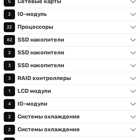
Сетевые карты
5
IO-модуль
2
Процессоры
22
SSD накопители
82
SSD накопители
2
SSD накопители
3
RAID контроллеры
3
LCD модули
1
IO-модули
4
Системы охлаждения
2
Системы охлаждения
2