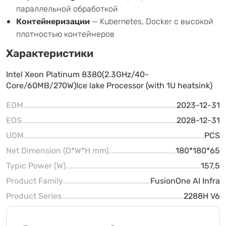
параллельной обработкой
Контейнеризации
— Kubernetes, Docker с высокой
плотностью контейнеров
Характеристики
Intel Xeon Platinum 8380(2.3GHz/40-
Core/60MB/270W)Ice lake Processor (with 1U heatsink)
EOM
2023-12-31
EOS
2028-12-31
UOM
PCS
Net Dimension (D*W*H mm)
180*180*65
Typic Power (W)
157,5
Product Family
FusionOne AI Infra
Product Series
2288H V6