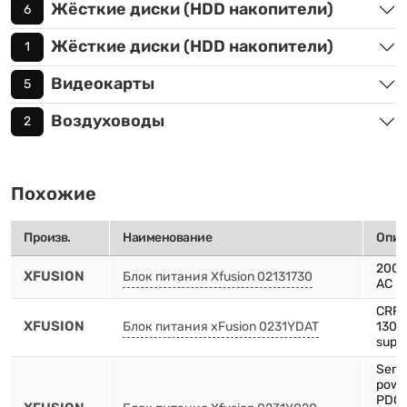
Жёсткие диски (HDD накопители)
6
Жёсткие диски (HDD накопители)
1
Видеокарты
5
Воздуховоды
2
Похожие
Произв.
Наименование
Опис
2000
XFUSION
Блок питания Xfusion 02131730
AC P
CRPS
XFUSION
Блок питания xFusion 0231YDAT
1300
supp
Serv
powe
PDC1