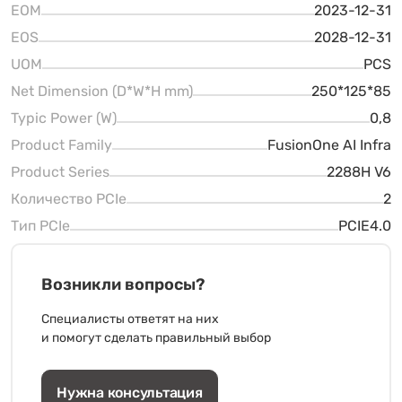
EOM
2023-12-31
EOS
2028-12-31
UOM
PCS
Net Dimension (D*W*H mm)
250*125*85
Typic Power (W)
0,8
Product Family
FusionOne AI Infra
Product Series
2288H V6
Количество PCIe
2
Тип PCIe
PCIE4.0
Возникли вопросы?
Специалисты ответят на них
и помогут сделать правильный выбор
Нужна консультация