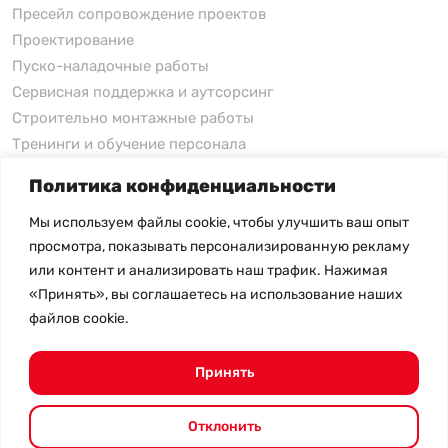
Пресейл сопровождение проектов
Проектирование
Пуско-наладочные работы
Сервисная поддержка и аутсорсинг
Строительно монтажные работы
Тренинги и обучение персонала
Политика конфиденциальности
xFusion
Мы используем файлы cookie, чтобы улучшить ваш опыт
xFusion
просмотра, показывать персонализированную рекламу
xFusion AI Solution
или контент и анализировать наш трафик. Нажимая
«Принять», вы соглашаетесь на использование наших
Цены на товары не являются публичной офертой и
файлов cookie.
могут меняться в зависимости от курса валют
- Политика конфиденциальности
- Возврат товара
Принять
© 2026.
SHANGHAI SYSTEM ENGINEERING.
Все права
защищены.
Отклонить