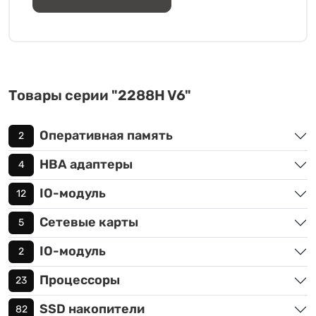
Товары серии "2288H V6"
Оперативная память
2
HBA адаптеры
4
IO-модуль
12
Сетевые карты
5
IO-модуль
2
Процессоры
23
SSD накопители
82