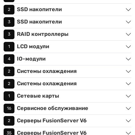
SSD накопители
2
SSD накопители
3
RAID контроллеры
3
LCD модули
1
IO-модули
4
Системы охлаждения
2
Системы охлаждения
2
Сетевые карты
1
Сервисное обслуживание
16
Серверы FusionServer V6
2
Серверы FusionServer V6
35