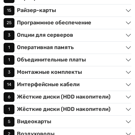
Райзер-карты
15
Программное обеспечение
25
Опции для серверов
3
Оперативная память
1
Объединительные платы
1
Монтажные комплекты
3
Интерфейсные кабели
14
Жёсткие диски (HDD накопители)
6
Жёсткие диски (HDD накопители)
1
Видеокарты
5
Воздуховоды
2