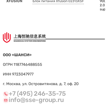
XFUSION
Блок питания Xfusion 02313XSF
900W
2.0 
supp
ООО «ШАНСИ»
ОГРН 1187746488555
ИНН 9723047977
г. Москва, ул. Островитянова, д. 7, оф. 20
+7 (495) 246-35-75
info@sse-group.ru