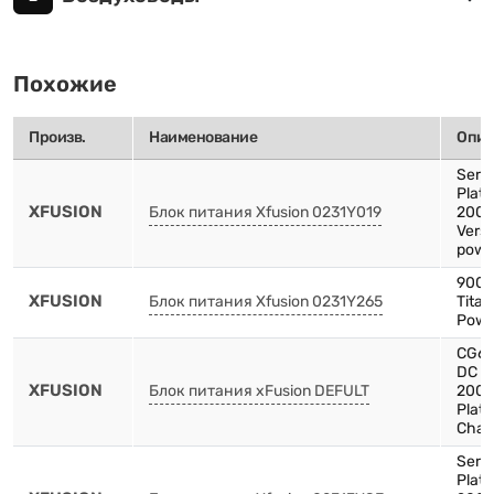
Похожие
Произв.
Наименование
Опис
Serv
Plat
XFUSION
Блок питания Xfusion 0231Y019
200
Versi
powe
900
XFUSION
Блок питания Xfusion 0231Y265
Tita
Powe
CG66
DC P
XFUSION
Блок питания xFusion DEFULT
200
Plat
Chas
Serv
Plat