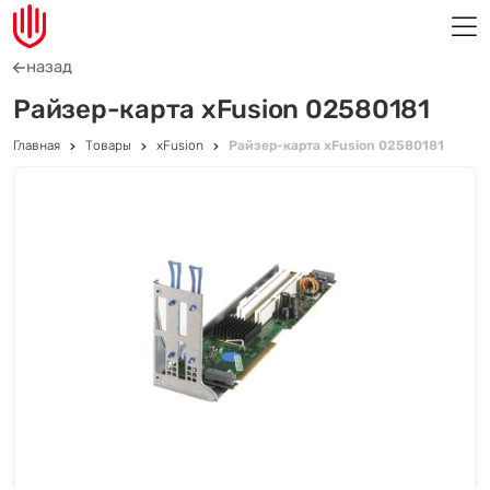
назад
Райзер-карта xFusion 02580181
Главная
Товары
xFusion
Райзер-карта xFusion 02580181