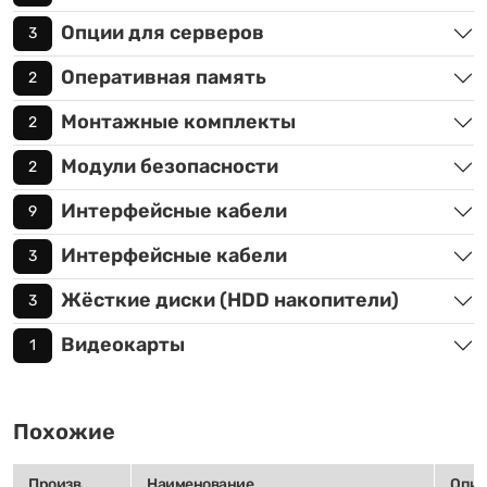
Опции для серверов
3
Оперативная память
2
Монтажные комплекты
2
Модули безопасности
2
Интерфейсные кабели
9
Интерфейсные кабели
3
Жёсткие диски (HDD накопители)
3
Видеокарты
1
Похожие
Произв.
Наименование
Опис