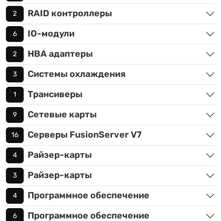
RAID контроллеры
2
IO-модули
6
HBA адаптеры
2
Системы охлаждения
3
Трансиверы
1
Сетевые карты
9
Серверы FusionServer V7
16
Райзер-карты
4
Райзер-карты
3
Программное обеспечение
4
Программное обеспечение
6