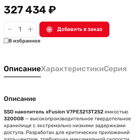
327 434
₽
-
+
Добавить в заказ
В избранное
Описание
Характеристики
Серия
Описание
SSD накопитель xFusion V7PE3213T2S2
емкостью
3200GB
— высокопроизводительное твердотельное
хранилище с экстремально низкими задержками
доступа. Разработан для критических приложений
дата-центров, требующих максимальной скорости