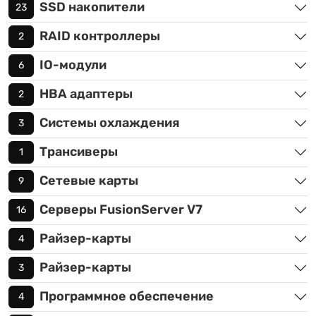
SSD накопители
23
RAID контроллеры
2
IO-модули
6
HBA адаптеры
2
Системы охлаждения
3
Трансиверы
1
Сетевые карты
9
Серверы FusionServer V7
16
Райзер-карты
4
Райзер-карты
3
Программное обеспечение
4