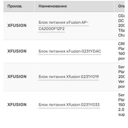
Произв.
Наименование
Опис
CG66
DC P
Блок питания xFusion AP-
XFUSION
200
CA2000F12F2
Tita
Chas
CRP
Plat
XFUSION
Блок питания xFusion 0231YDAC
1600
powe
Serv
Plat
XFUSION
Блок питания Xfusion 0231Y019
200
Versi
powe
Serv
Plat
XFUSION
Блок питания Xfusion 0231Y033
1500
2.0 
supp