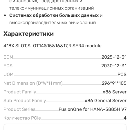
финансовых, государственных и
телекоммуникационных организаций
Системах обработки больших данных
и
высокопроизводительных вычислений
Характеристики
4*8X SLOT,SLOT14&15&16&17,RISER4 module
EOM
2025-12-31
EOS
2030-12-31
UOM
PCS
Net Dimension (D*W*H mm)
296*91*105
Product Family
x86 Server
Sub Product Family
x86 General Server
Product Series
FusionOne for HANA-5885H V7
Количество PCIe
4