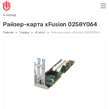
назад
Райзер-карта xFusion 0258Y064
Главная
Товары
xFusion
Райзер-карта xFusion 0258Y064