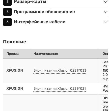
Райзер-карты
3
Программное обеспечение
6
Интерфейсные кабели
3
Похожие
Произв.
Наименование
Опис
Serv
Plat
XFUSION
Блок питания Xfusion 0231Y033
1500
2.0 
supp
HVD
XFUSION
Блок питания Xfusion 0231Y021
Powe
Distr
line-
type
3PH-