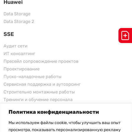
Huawei
Data Storage
Data Storage 2
SSE
Аудит сети
ИТ консалтинг
Пресейл сопровождение проектов
Проектирование
Пуско-наладочные работы
Сервисная поддержка и аутсорсинг
Строительно монтажные работы
Тренинги и обучение персонала
Политика конфиденциальности
xFusion
Мы используем файлы cookie, чтобы улучшить ваш опыт
xFusion
просмотра, показывать персонализированную рекламу
xFusion AI Solution