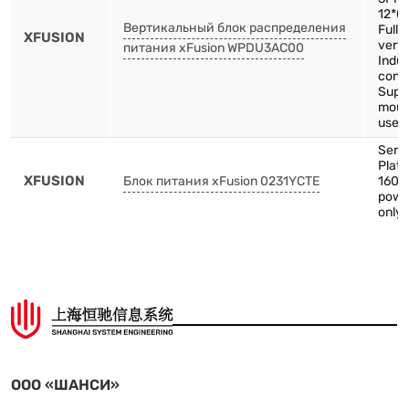
12*C
Вертикальный блок распределения
Full 
XFUSION
verti
питания xFusion WPDU3AC00
Indus
conn
Supp
mount
use
Serv
Plat
XFUSION
Блок питания xFusion 0231YCTE
1600
powe
only 
ООО «ШАНСИ»