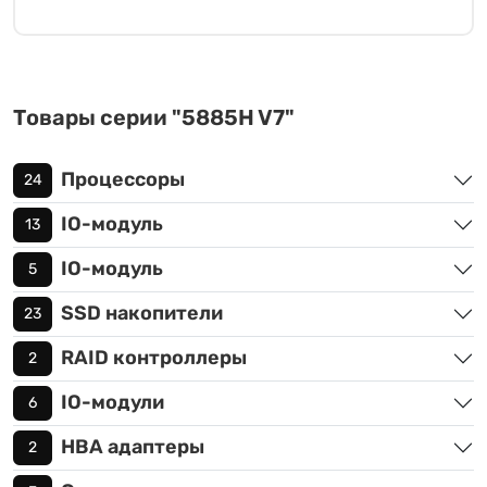
Товары серии "5885H V7"
Процессоры
24
IO-модуль
13
IO-модуль
5
SSD накопители
23
RAID контроллеры
2
IO-модули
6
HBA адаптеры
2