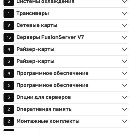
Системы охлаждения
3
Трансиверы
1
Сетевые карты
9
Серверы FusionServer V7
15
Райзер-карты
4
Райзер-карты
3
Программное обеспечение
4
Программное обеспечение
6
Опции для серверов
3
Оперативная память
2
Монтажные комплекты
2