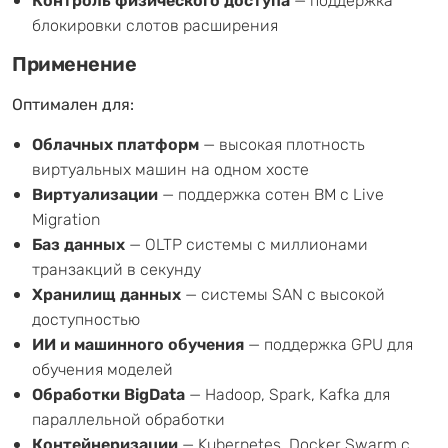
Контроль физического доступа
— поддержка
блокировки слотов расширения
Применение
Оптимален для:
Облачных платформ
— высокая плотность
виртуальных машин на одном хосте
Виртуализации
— поддержка сотен ВМ с Live
Migration
Баз данных
— OLTP системы с миллионами
транзакций в секунду
Хранилищ данных
— системы SAN с высокой
доступностью
ИИ и машинного обучения
— поддержка GPU для
обучения моделей
Обработки BigData
— Hadoop, Spark, Kafka для
параллельной обработки
Контейнеризации
— Kubernetes, Docker Swarm с