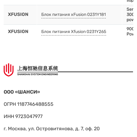
suppl
Serve
XFUSION
Блок питания xFusion 0231Y181
3000
powe
900W
XFUSION
Блок питания Xfusion 0231Y265
Powe
ООО «ШАНСИ»
ОГРН 1187746488555
ИНН 9723047977
г. Москва, ул. Островитянова, д. 7, оф. 20