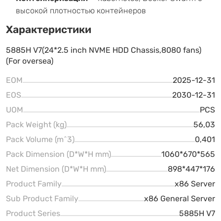
высокой плотностью контейнеров
Характеристики
5885H V7(24*2.5 inch NVME HDD Chassis,8080 fans)
(For oversea)
EOM
2025-12-31
EOS
2030-12-31
UOM
PCS
Pack Weight (kg)
56,03
Pack Volume (m^3)
0,401
Pack Dimension (D*W*H mm)
1060*670*565
Net Dimension (D*W*H mm)
898*447*176
Product Family
x86 Server
Sub Product Family
x86 General Server
Product Series
5885H V7