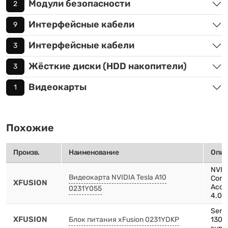
Модули безопасности
2
Интерфейсные кабели
9
Интерфейсные кабели
3
Жёсткие диски (HDD накопители)
3
Видеокарты
1
Похожие
Произв.
Наименование
Опис
NVIDI
Видеокарта NVIDIA Tesla A10
Comp
XFUSION
Acce
0231Y055
4.0 x
Serve
XFUSION
Блок питания xFusion 0231YDKP
1300