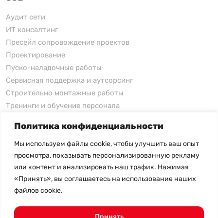
Аудит сети
ИТ консалтинг
Пресейл сопровождение проектов
Проектирование
Пуско-наладочные работы
Сервисная поддержка и аутсорсинг
Строительно монтажные работы
Тренинги и обучение персонала
Политика конфиденциальности
xFusion
Мы используем файлы cookie, чтобы улучшить ваш опыт
xFusion
просмотра, показывать персонализированную рекламу
xFusion AI Solution
или контент и анализировать наш трафик. Нажимая
«Принять», вы соглашаетесь на использование наших
Цены на товары не являются публичной офертой и
файлов cookie.
могут меняться в зависимости от курса валют
- Политика конфиденциальности
- Возврат товара
Принять