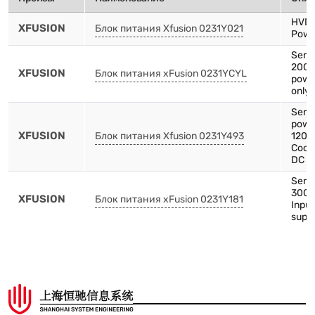
HVD
XFUSION
Блок питания Xfusion 0231Y021
Powe
Serve
2000
XFUSION
Блок питания xFusion 0231YCYL
powe
only 
Serv
pow
XFUSION
Блок питания Xfusion 0231Y493
1200
Cooli
DC p
Serve
3000
XFUSION
Блок питания xFusion 0231Y181
Inpu
supp