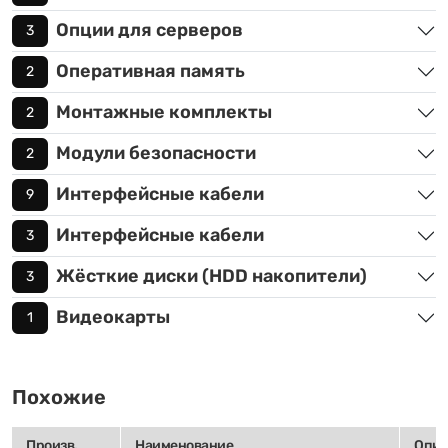
Опции для серверов
3
Оперативная память
2
Монтажные комплекты
2
Модули безопасности
2
Интерфейсные кабели
9
Интерфейсные кабели
3
Жёсткие диски (HDD накопители)
3
Видеокарты
1
Похожие
Произв.
Наименование
Опис