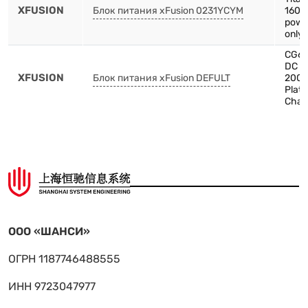
XFUSION
Блок питания xFusion 0231YCYM
1600
powe
only 
CG66
DC P
XFUSION
Блок питания xFusion DEFULT
200
Plat
Chas
ООО «ШАНСИ»
ОГРН 1187746488555
ИНН 9723047977