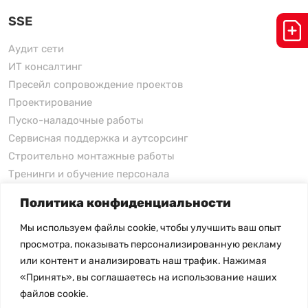
SSE
Аудит сети
ИТ консалтинг
Пресейл сопровождение проектов
Проектирование
Пуско-наладочные работы
Сервисная поддержка и аутсорсинг
Строительно монтажные работы
Тренинги и обучение персонала
Политика конфиденциальности
xFusion
Мы используем файлы cookie, чтобы улучшить ваш опыт
xFusion
просмотра, показывать персонализированную рекламу
xFusion AI Solution
или контент и анализировать наш трафик. Нажимая
«Принять», вы соглашаетесь на использование наших
Цены на товары не являются публичной офертой и
файлов cookie.
могут меняться в зависимости от курса валют