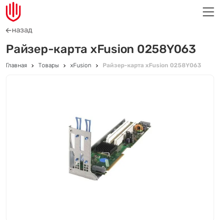
назад
Райзер-карта xFusion 0258Y063
Главная
Товары
xFusion
Райзер-карта xFusion 0258Y063