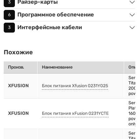
Райзер-карты
3
Программное обеспечение
6
Интерфейсные кабели
3
Похожие
Произв.
Наименование
Опис
Serv
Tita
XFUSION
Блок питания Xfusion 0231Y025
2000
powe
Serv
Plat
XFUSION
Блок питания xFusion 0231YCTE
1600
powe
only 
Serv
Tita