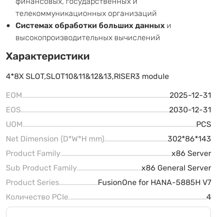
финансовых, государственных и
телекоммуникационных организаций
Системах обработки больших данных
и
высокопроизводительных вычислений
Характеристики
4*8X SLOT,SLOT10&11&12&13,RISER3 module
EOM
2025-12-31
EOS
2030-12-31
UOM
PCS
Net Dimension (D*W*H mm)
302*86*143
Product Family
x86 Server
Sub Product Family
x86 General Server
Product Series
FusionOne for HANA-5885H V7
Количество PCIe
4