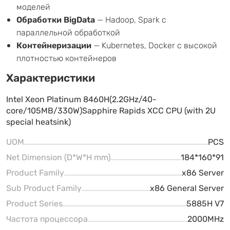
моделей
Обработки BigData
— Hadoop, Spark с
параллельной обработкой
Контейнеризации
— Kubernetes, Docker с высокой
плотностью контейнеров
Характеристики
Intel Xeon Platinum 8460H(2.2GHz/40-
core/105MB/330W)Sapphire Rapids XCC CPU (with 2U
special heatsink)
UOM
PCS
Net Dimension (D*W*H mm)
184*160*91
Product Family
x86 Server
Sub Product Family
x86 General Server
Product Series
5885H V7
Частота процессора
2000MHz