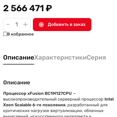
2 566 471
₽
-
+
Добавить в заказ
В избранное
Описание
Характеристики
Серия
Описание
Процессор xFusion BC1M127CPU
—
высокопроизводительный серверный процессор
Intel
Xeon Scalable 6-го поколения
, разработанный для
критических нагрузок виртуализации, облачных
вычислений, искусственного интеллекта и