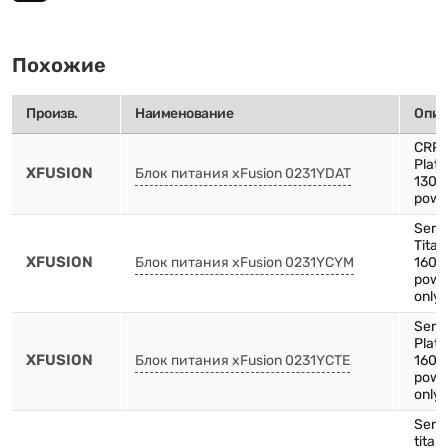
Похожие
Произв.
Наименование
Опис
CRP
Plat
XFUSION
Блок питания xFusion 0231YDAT
1300
powe
Serv
Tita
XFUSION
Блок питания xFusion 0231YCYM
1600
powe
only 
Serv
Plat
XFUSION
Блок питания xFusion 0231YCTE
1600
powe
only 
Serv
titan