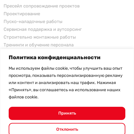
Пресейл сопровождение проектов
Проектирование
Пуско-наладочные работы
Сервисная поддержка и аутсорсинг
Строительно монтажные работы
Тренинги и обучение персонала
Политика конфиденциальности
xFusion
Мы используем файлы cookie, чтобы улучшить ваш опыт
xFusion
просмотра, показывать персонализированную рекламу
xFusion AI Solution
или контент и анализировать наш трафик. Нажимая
«Принять», вы соглашаетесь на использование наших
Цены на товары не являются публичной офертой и
файлов cookie.
могут меняться в зависимости от курса валют
- Политика конфиденциальности
- Возврат товара
Принять
© 2026.
SHANGHAI SYSTEM ENGINEERING.
Все права
защищены.
Отклонить