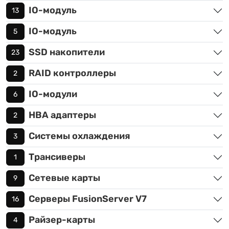
IO-модуль
13
IO-модуль
5
SSD накопители
23
RAID контроллеры
2
IO-модули
6
HBA адаптеры
2
Системы охлаждения
3
Трансиверы
1
Сетевые карты
9
Серверы FusionServer V7
16
Райзер-карты
4