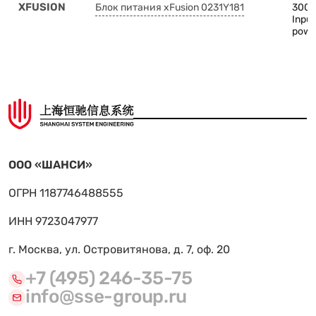
XFUSION
Блок питания xFusion 0231Y181
3000
Input
powe
ООО «ШАНСИ»
ОГРН 1187746488555
ИНН 9723047977
г. Москва, ул. Островитянова, д. 7, оф. 20
+7 (495) 246-35-75
info@sse-group.ru