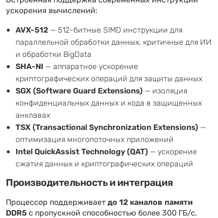
Встроенная поддержка современных инструкций
ускорения вычислений:
AVX-512
— 512-битные SIMD инструкции для
параллельной обработки данных, критичные для ИИ
и обработки BigData
SHA-NI
— аппаратное ускорение
криптографических операций для защиты данных
SGX (Software Guard Extensions)
— изоляция
конфиденциальных данных и кода в защищенных
анклавах
TSX (Transactional Synchronization Extensions)
—
оптимизация многопоточных приложений
Intel QuickAssist Technology (QAT)
— ускорение
сжатия данных и криптографических операций
Производительность и интеграция
Процессор поддерживает
до 12 каналов памяти
DDR5
с пропускной способностью более 300 ГБ/с,