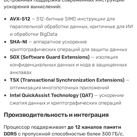
Встроенная поддержка современных инструкций
ускорения вычислений:
AVX-512
— 512-битные SIMD инструкции для
параллельной обработки данных, критичные для ИИ
и обработки BigData
SHA-NI
— аппаратное ускорение
криптографических операций для защиты данных
SGX (Software Guard Extensions)
— изоляция
конфиденциальных данных и кода в защищенных
анклавах
TSX (Transactional Synchronization Extensions)
—
оптимизация многопоточных приложений
Intel QuickAssist Technology (QAT)
— ускорение
сжатия данных и криптографических операций
Производительность и интеграция
Процессор поддерживает
до 12 каналов памяти
DDR5
с пропускной способностью более 300 ГБ/с,