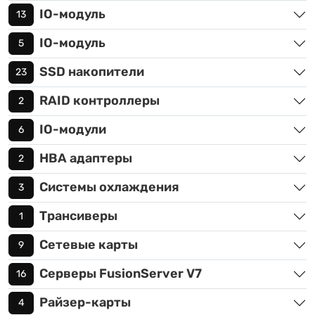
IO-модуль
13
IO-модуль
5
SSD накопители
23
RAID контроллеры
2
IO-модули
6
HBA адаптеры
2
Системы охлаждения
3
Трансиверы
1
Сетевые карты
9
Серверы FusionServer V7
16
Райзер-карты
4