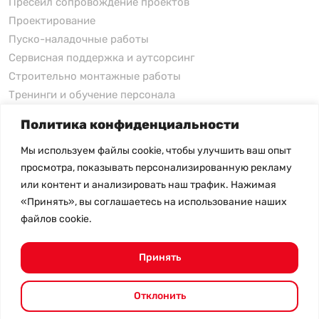
Пресейл сопровождение проектов
Проектирование
Пуско-наладочные работы
Сервисная поддержка и аутсорсинг
Строительно монтажные работы
Тренинги и обучение персонала
Политика конфиденциальности
xFusion
Мы используем файлы cookie, чтобы улучшить ваш опыт
xFusion
просмотра, показывать персонализированную рекламу
xFusion AI Solution
или контент и анализировать наш трафик. Нажимая
«Принять», вы соглашаетесь на использование наших
Цены на товары не являются публичной офертой и
файлов cookie.
могут меняться в зависимости от курса валют
- Политика конфиденциальности
- Возврат товара
Принять
© 2026.
SHANGHAI SYSTEM ENGINEERING.
Все права
защищены.
Отклонить