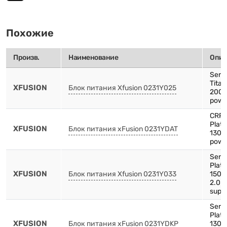
Похожие
Произв.
Наименование
Опис
Serv
Tita
XFUSION
Блок питания Xfusion 0231Y025
2000
powe
CRP
Plat
XFUSION
Блок питания xFusion 0231YDAT
1300
powe
Serv
Plat
XFUSION
Блок питания Xfusion 0231Y033
1500
2.0 
supp
Serv
Plat
XFUSION
Блок питания xFusion 0231YDKP
1300