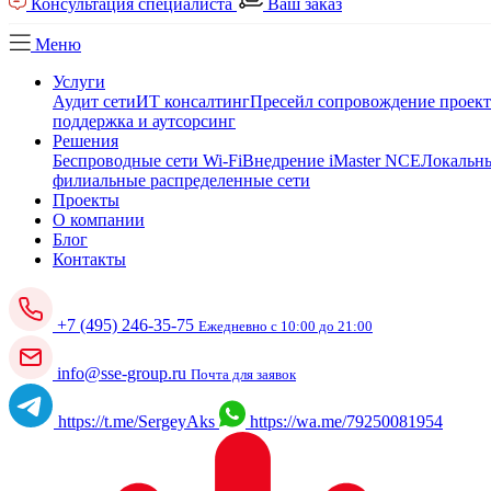
Консультация специалиста
Ваш заказ
Меню
Услуги
Аудит сети
ИТ консалтинг
Пресейл сопровождение проек
поддержка и аутсорсинг
Решения
Беспроводные сети Wi-Fi
Внедрение iMaster NCE
Локальны
филиальные распределенные сети
Проекты
О компании
Блог
Контакты
+7 (495) 246-35-75
Ежедневно с 10:00 до 21:00
info@sse-group.ru
Почта для заявок
https://t.me/SergeyAks
https://wa.me/79250081954