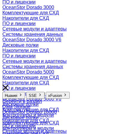
ПО и лицензии
OceanStor Dorado 3000
Комплектующие для СХД
Накопители для СХД
ПО и лицензии
Сетевые модули и адаптеры
Системы хранения данных
OceanStor Dorado 3000 V6
Дисковые полки
Накопители для СХД
ПО и лицензии
Сетевые модули и адаптеры
Системы хранения данных
OceanStor Dorado 5000
Комплектующие для СХД
Накопители для СХД
ПО и лицензии
Системы хранения данных
Huawei
SSE
xFusion
OceanStor Dorado 5000 V6
Перейти в раздел
Дисковые полки
Data Storage
Комплектующие для СХД
OceanStor Dorado 18000
Контроллеры и модули
Дисковые полки
Накопители для СХД
Комплектующие для СХД
ПО и лицензии
Контроллеры и модули
Сетевые модули и адаптеры
Накопители для СХД