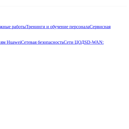
ажные работы
Тренинги и обучение персонала
Сервисная
иям Huawei
Сетевая безопасность
Сети ЦОД
SD-WAN: