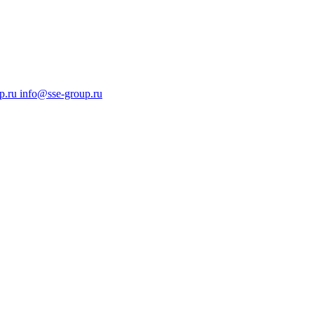
p.ru
info@sse-group.ru