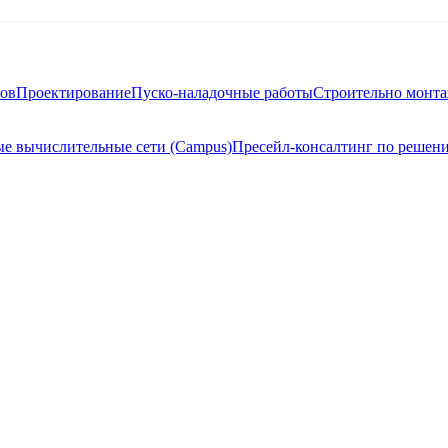
тов
Проектирование
Пуско-наладочные работы
Строительно монт
е вычислительные сети (Campus)
Пресейл-консалтинг по решен