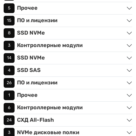
Прочее
5
ПО и лицензии
15
SSD NVMe
8
Контроллерные модули
3
SSD NVMe
14
SSD SAS
4
ПО и лицензии
26
Прочее
1
Контроллерные модули
6
СХД All-Flash
24
NVMe дисковые полки
3