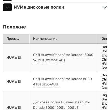
NVMe дисковые полки
8
Похожие
Произв.
Наименование
Опис
Dora
Contr
СХД Huawei OceanStor Dorado 18000
Encl
HUAWEI
Ctrl
V6 2TB (02355GWD)
HVDC
Cach
Dora
СХД Huawei OceanStor Dorado 8000
Ctrl
HUAWEI
HVDC
4TB (02357AUU)
Cach
High
Smar
Дисковая полка Huawei OceanStor
Encl
HUAWEI
Dorado 8000 100Gb 100GbE
HVDC