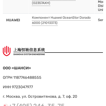
Modu
(02357AXH)
Disk 
Unit
Компонент Huawei OceanStor Dorado
HUAWEI
Serve
6000 (21013373)
ООО «ШАНСИ»
ОГРН 1187746488555
ИНН 9723047977
г. Москва, ул. Островитянова, д. 7, оф. 20