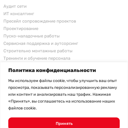
Аудит сети
ИТ консалтинг
Пресейл сопровождение проектов
Проектирование
Пуско-наладочные работы
Сервисная поддержка и аутсорсинг
Строительно монтажные работы
Тренинги и обучение персонала
Политика конфиденциальности
xFusion
Мы используем файлы cookie, чтобы улучшить ваш опыт
xFusion
просмотра, показывать персонализированную рекламу
xFusion AI Solution
или контент и анализировать наш трафик. Нажимая
«Принять», вы соглашаетесь на использование наших
Цены на товары не являются публичной офертой и
файлов cookie.
могут меняться в зависимости от курса валют
- Политика конфиденциальности
- Возврат товара
Принять