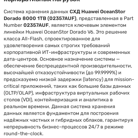
Система хранения данных
СХД Huawei OceanStor
Dorado 8000 1TB (02357AUF)
, представленная в Part
Number
02357AUF
, является ключевым элементом
линейки Huawei OceanStor Dorado V6. Это решение
класса All-Flash, спроектированное для
удовлетворения самых строгих требований
корпоративной ИТ-инфраструктуры и современных
дата-центров. Основное назначение системы —
обеспечение беспрецедентной производительности,
высочайшей отказоустойчивости (до 99.9999%) и
предсказуемо низкой задержки (latency) для mission-
critical приложений, таких как большие базы данных
(OLTP/OLAP), инфраструктура виртуальных рабочих
столов (VDI), контейнеризация и аналитика в
реальном времени. Данная система хранения
данных является фундаментом для построения
надёжных частных и гибридных облаков, гарантируя
непрерывность бизнес-процессов 24/7 в режиме
round-the-clock.