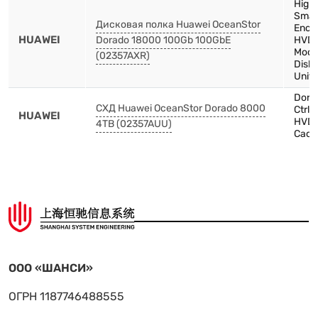
High
Smar
Дисковая полка Huawei OceanStor
Encl
HUAWEI
Dorado 18000 100Gb 100GbE
HVDC
Modu
(02357AXR)
Disk 
Unit
Dora
СХД Huawei OceanStor Dorado 8000
Ctrl
HUAWEI
HVDC
4TB (02357AUU)
Cach
ООО «ШАНСИ»
ОГРН 1187746488555