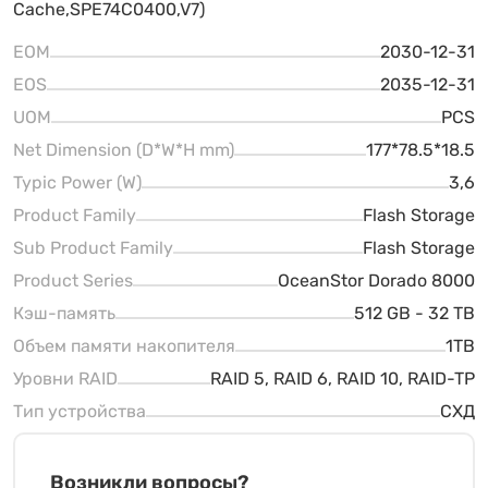
Cache,SPE74C0400,V7)
EOM
2030-12-31
EOS
2035-12-31
UOM
PCS
Net Dimension (D*W*H mm)
177*78.5*18.5
Typic Power (W)
3,6
Product Family
Flash Storage
Sub Product Family
Flash Storage
Product Series
OceanStor Dorado 8000
Кэш-память
512 GB - 32 TB
Объем памяти накопителя
1TB
Уровни RAID
RAID 5, RAID 6, RAID 10, RAID-TP
Тип устройства
СХД
Возникли вопросы?