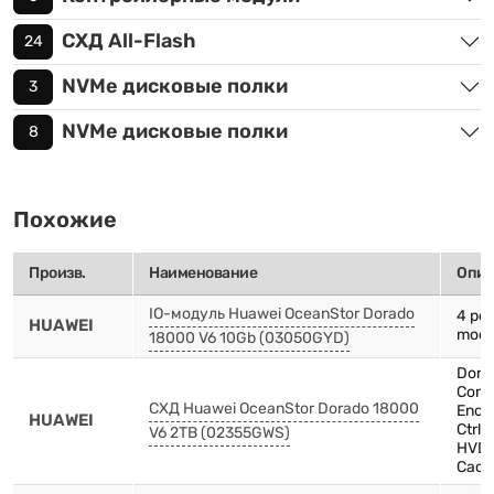
СХД All-Flash
24
NVMe дисковые полки
3
NVMe дисковые полки
8
Похожие
Произв.
Наименование
Опис
IO-модуль Huawei OceanStor Dorado
4 por
HUAWEI
modu
18000 V6 10Gb (03050GYD)
Dora
Contr
СХД Huawei OceanStor Dorado 18000
Encl
HUAWEI
Ctrl
V6 2TB (02355GWS)
HVDC
Cach