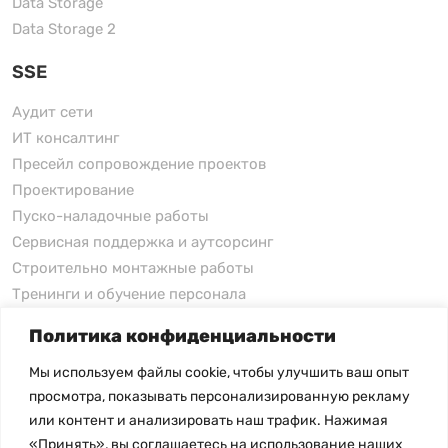
Data Storage
Data Storage 2
SSE
Аудит сети
ИТ консалтинг
Пресейл сопровождение проектов
Проектирование
Пуско-наладочные работы
Сервисная поддержка и аутсорсинг
Строительно монтажные работы
Тренинги и обучение персонала
Политика конфиденциальности
xFusion
Мы используем файлы cookie, чтобы улучшить ваш опыт
xFusion
просмотра, показывать персонализированную рекламу
xFusion AI Solution
или контент и анализировать наш трафик. Нажимая
«Принять», вы соглашаетесь на использование наших