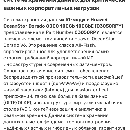
важных корпоративных нагрузок
Система хранения данных
IO-модуль Huawei
OceanStor Dorado 8000 100Gb 100GbE (03050RPY)
,
представленная в Part Number
03050RPY
, является
ключевым элементом линейки Huawei OceanStor
Dorado V6. Это решение класса All-Flash,
спроектированное для удовлетворения самых
строгих требований корпоративной ИТ-
инфраструктуры и современных дата-центров.
Основное назначение системы — обеспечение
беспрецедентной производительности, высочайшей
отказоустойчивости (до 99.9999%) и предсказуемо
низкой задержки (latency) для mission-critical
приложений, таких как большие базы данных
(OLTP/OLAP), инфраструктура виртуальных рабочих
столов (VDI), контейнеризация и аналитика в
реальном времени. Данная система хранения
данных является фундаментом для построения
надёжных частных и гибридных облаков, гарантируя