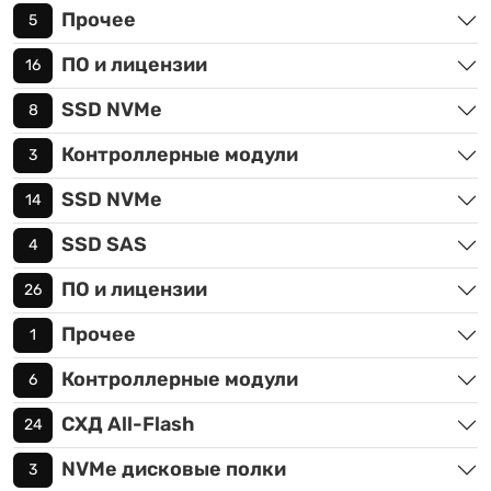
Прочее
5
ПО и лицензии
16
SSD NVMe
8
Контроллерные модули
3
SSD NVMe
14
SSD SAS
4
ПО и лицензии
26
Прочее
1
Контроллерные модули
6
СХД All-Flash
24
NVMe дисковые полки
3