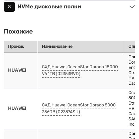
NVMe дисковые полки
8
Похожие
Произв.
Наименование
Опис
Dora
Contr
СХД Huawei OceanStor Dorado 18000
Encl
HUAWEI
Ctrl
V6 1TB (02353RVD)
HVDC
Cach
Ocea
5000
Ctrl
СХД Huawei OceanStor Dorado 5000
HUAWEI
HVDC
256GB (02357ASU)
Cach
SAS,
Inch
Dora
Contr