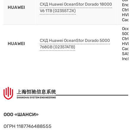
СХД Huawei OceanStor Dorado 18000
Encl
HUAWEI
Ctrl
V6 1TB (02355TJX)
HVDC
Cach
Ocea
5000
Ctrl
СХД Huawei OceanStor Dorado 5000
HUAWEI
HVDC
768GB (02357ATB)
Cach
SAS,
Inch
ООО «ШАНСИ»
ОГРН 1187746488555