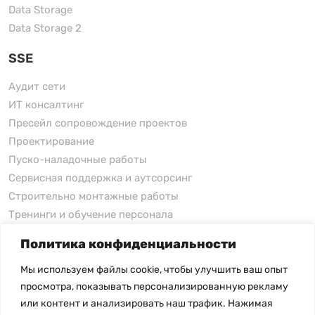
Data Storage
Data Storage 2
SSE
Аудит сети
ИТ консалтинг
Пресейл сопровождение проектов
Проектирование
Пуско-наладочные работы
Сервисная поддержка и аутсорсинг
Строительно монтажные работы
Тренинги и обучение персонала
Политика конфиденциальности
xFusion
Мы используем файлы cookie, чтобы улучшить ваш опыт
xFusion
просмотра, показывать персонализированную рекламу
xFusion AI Solution
или контент и анализировать наш трафик. Нажимая