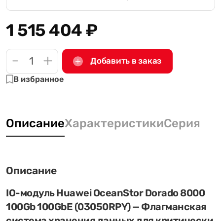
1 515 404
₽
-
+
Добавить в заказ
В избранное
Описание
Характеристики
Серия
Описание
IO-модуль Huawei OceanStor Dorado 8000
100Gb 100GbE (03050RPY) — Флагманская
система хранения данных для критически