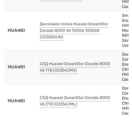
HVDC
Cach
Smar
Encl
Дисковая полка Huawei OceanStor
HVDC
HUAWEI
Dorado 8000 V6 100Gb 100GbE
Modu
RDMA
(02355XUN)
Slots
Unit
Dora
Contr
СХД Huawei OceanStor Dorado 8000
Encl
HUAWEI
Ctrl
V6 1TB (02354JMV)
HVDC
Cach
Dora
Contr
СХД Huawei OceanStor Dorado 8000
Encl
HUAWEI
Ctrl
V6 2TB (02354JML)
HVDC
Cach