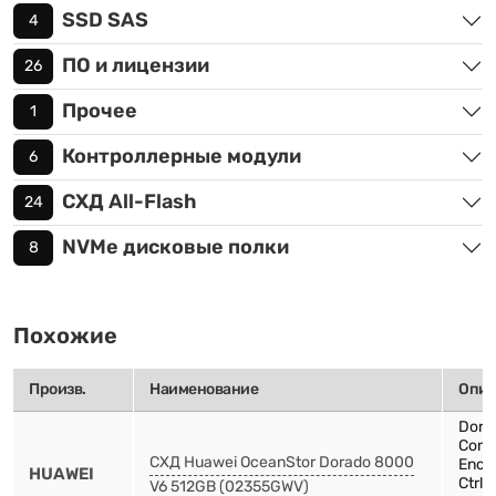
SSD SAS
4
ПО и лицензии
26
Прочее
1
Контроллерные модули
6
СХД All-Flash
24
NVMe дисковые полки
8
Похожие
Произв.
Наименование
Опис
Dora
Contr
СХД Huawei OceanStor Dorado 8000
Encl
HUAWEI
Ctrl
V6 512GB (02355GWV)