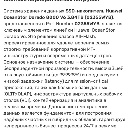
Система хранения данных
SSD-накопитель Huawei
OceanStor Dorado 8000 V6 3.84TB (02355WYB)
,
представленная в Part Number
02355WYB
, является
ключевым элементом линейки Huawei OceanStor
Dorado V6. Это решение класса All-Flash,
спроектированное для удовлетворения самых
строгих требований корпоративной ИТ-
инфраструктуры и современных дата-центров.
Основное назначение системы — обеспечение
беспрецедентной производительности, высочайшей
отказоустойчивости (до 99.9999%) и предсказуемо
низкой задержки (latency) для mission-critical
приложений, таких как большие базы данных
(OLTP/OLAP), инфраструктура виртуальных рабочих
столов (VDI), контейнеризация и аналитика в
реальном времени. Данная система хранения
данных является фундаментом для построения
надёжных частных и гибридных облаков, гарантируя
непрерывность бизнес-процессов 24/7 в режиме