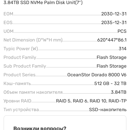
3.84TB SSD NVMe Palm Disk Unit(7″)
EOM
2030-12-31
EOS
2035-12-31
UOM
PCS
Net Dimension (D*W*H mm)
620*447*86.1
Typic Power (W)
314
Product Family
Flash Storage
Sub Product Family
Flash Storage
Product Series
OceanStor Dorado 8000 V6
Кэш-память
512 GB - 32 TB
Объем памяти накопителя
3.84TB
Уровни RAID
RAID 5, RAID 6, RAID 10, RAID-TP
Тип устройства
SSD-накопитель
Возникли вопросы?