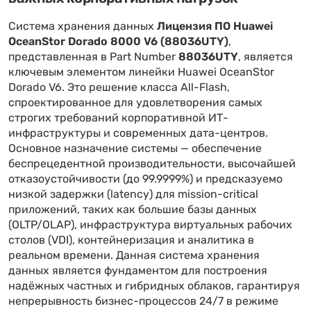
Система хранения данных
Лицензия ПО Huawei
OceanStor Dorado 8000 V6 (88036UTY)
,
представленная в Part Number
88036UTY
, является
ключевым элементом линейки Huawei OceanStor
Dorado V6. Это решение класса All-Flash,
спроектированное для удовлетворения самых
строгих требований корпоративной ИТ-
инфраструктуры и современных дата-центров.
Основное назначение системы — обеспечение
беспрецедентной производительности, высочайшей
отказоустойчивости (до 99.9999%) и предсказуемо
низкой задержки (latency) для mission-critical
приложений, таких как большие базы данных
(OLTP/OLAP), инфраструктура виртуальных рабочих
столов (VDI), контейнеризация и аналитика в
реальном времени. Данная система хранения
данных является фундаментом для построения
надёжных частных и гибридных облаков, гарантируя
непрерывность бизнес-процессов 24/7 в режиме