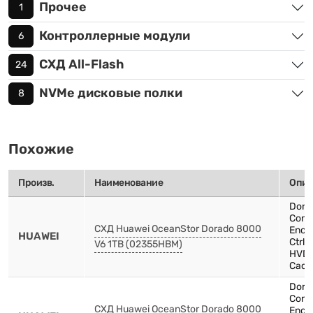
Прочее
1
Контроллерные модули
6
СХД All-Flash
24
NVMe дисковые полки
8
Похожие
Произв.
Наименование
Опис
Dora
Contr
СХД Huawei OceanStor Dorado 8000
Encl
HUAWEI
Ctrl
V6 1TB (02355HBM)
HVDC
Cach
Dora
Contr
СХД Huawei OceanStor Dorado 8000
Encl