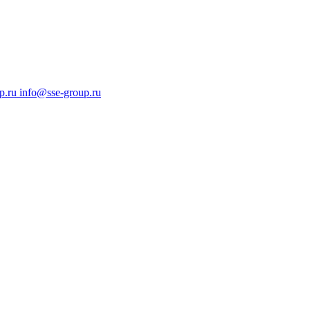
p.ru
info@sse-group.ru