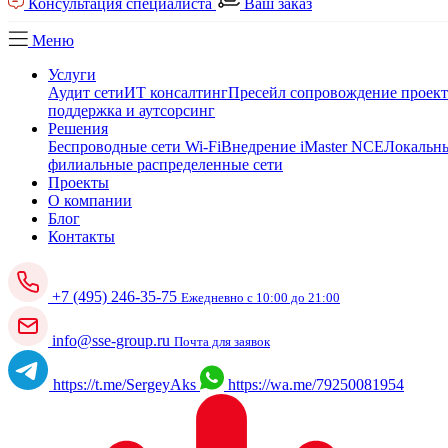
Консультация специалиста
Ваш заказ
Меню
Услуги
Аудит сети
ИТ консалтинг
Пресейл сопровождение проек
поддержка и аутсорсинг
Решения
Беспроводные сети Wi-Fi
Внедрение iMaster NCE
Локальны
филиальные распределенные сети
Проекты
О компании
Блог
Контакты
+7 (495) 246-35-75
Ежедневно с 10:00 до 21:00
info@sse-group.ru
Почта для заявок
https://t.me/SergeyAks
https://wa.me/79250081954