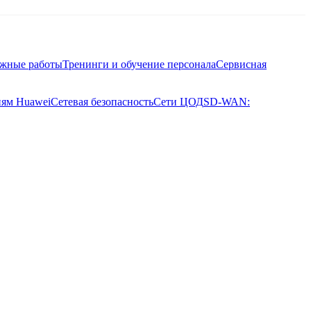
ажные работы
Тренинги и обучение персонала
Сервисная
иям Huawei
Сетевая безопасность
Сети ЦОД
SD-WAN: