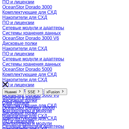
ПО и лицензии
OceanStor Dorado 3000
Комплектующие для СХД
Накопители для СХД
ПО и лицензии
Сетевые модули и адаптеры
Системы хранения данных
OceanStor Dorado 3000 V6
Дисковые полки
Накопители для СХД
ПО и лицензии
Сетевые модули и адаптеры
Системы хранения данных
OceanStor Dorado 5000
Комплектующие для СХД
Накопители для СХД
ПО и лицензии
Системы хранения данных
Huawei
SSE
xFusion
OceanStor Dorado 5000 V6
Перейти в раздел
Дисковые полки
Data Storage
Комплектующие для СХД
OceanStor Dorado 18000
Контроллеры и модули
Дисковые полки
Накопители для СХД
Комплектующие для СХД
ПО и лицензии
Контроллеры и модули
Сетевые модули и адаптеры
Накопители для СХД