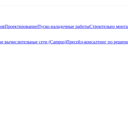
тов
Проектирование
Пуско-наладочные работы
Строительно монт
е вычислительные сети (Campus)
Пресейл-консалтинг по решен