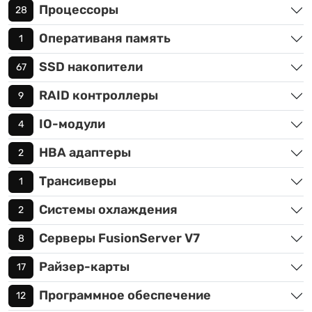
Процессоры
28
Оперативаня память
1
SSD накопители
67
RAID контроллеры
9
IO-модули
4
HBA адаптеры
2
Трансиверы
1
Системы охлаждения
2
Серверы FusionServer V7
8
Райзер-карты
17
Программное обеспечение
12