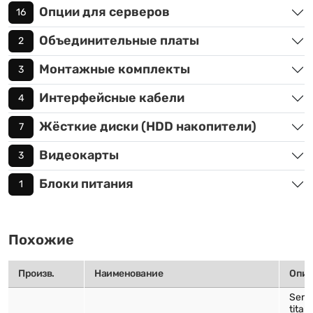
Опции для серверов
16
Объединительные платы
2
Монтажные комплекты
3
Интерфейсные кабели
4
Жёсткие диски (HDD накопители)
7
Видеокарты
3
Блоки питания
1
Похожие
Произв.
Наименование
Опис
Serv
titan