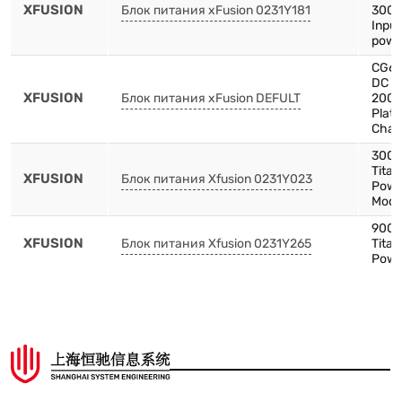
XFUSION
Блок питания xFusion 0231Y181
3000
Input
powe
CG66
DC P
XFUSION
Блок питания xFusion DEFULT
200
Plat
Chas
300
Tita
XFUSION
Блок питания Xfusion 0231Y023
Powe
Modu
900
XFUSION
Блок питания Xfusion 0231Y265
Tita
Powe