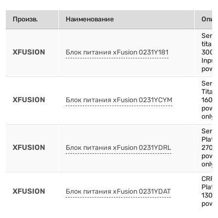
Произв.
Наименование
Опис
Serv
titan
XFUSION
Блок питания xFusion 0231Y181
3000
Input
powe
Serv
Tita
XFUSION
Блок питания xFusion 0231YCYM
1600
powe
only 
Serv
Plat
XFUSION
Блок питания xFusion 0231YDRL
2700
powe
only 
CRP
Plat
XFUSION
Блок питания xFusion 0231YDAT
1300
powe