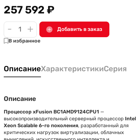
257 592
₽
-
+
Добавить в заказ
В избранное
Описание
Характеристики
Серия
Описание
Процессор xFusion BC1AMD9124CPU1
—
высокопроизводительный серверный процессор
Intel
Xeon Scalable 6-го поколения
, разработанный для
критических нагрузок виртуализации, облачных
вычислений, искусственного интеллекта и