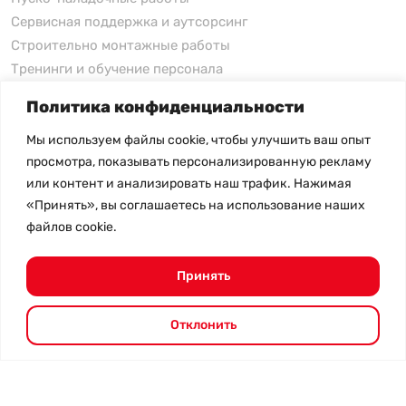
Сервисная поддержка и аутсорсинг
Строительно монтажные работы
Тренинги и обучение персонала
Политика конфиденциальности
xFusion
Мы используем файлы cookie, чтобы улучшить ваш опыт
xFusion
просмотра, показывать персонализированную рекламу
xFusion AI Solution
или контент и анализировать наш трафик. Нажимая
«Принять», вы соглашаетесь на использование наших
Цены на товары не являются публичной офертой и
файлов cookie.
могут меняться в зависимости от курса валют
- Политика конфиденциальности
- Возврат товара
Принять
© 2026.
SHANGHAI SYSTEM ENGINEERING.
Все права
защищены.
Отклонить