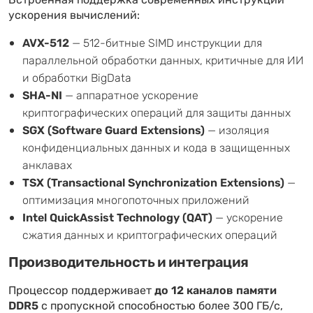
Встроенная поддержка современных инструкций
ускорения вычислений:
AVX-512
— 512-битные SIMD инструкции для
параллельной обработки данных, критичные для ИИ
и обработки BigData
SHA-NI
— аппаратное ускорение
криптографических операций для защиты данных
SGX (Software Guard Extensions)
— изоляция
конфиденциальных данных и кода в защищенных
анклавах
TSX (Transactional Synchronization Extensions)
—
оптимизация многопоточных приложений
Intel QuickAssist Technology (QAT)
— ускорение
сжатия данных и криптографических операций
Производительность и интеграция
Процессор поддерживает
до 12 каналов памяти
DDR5
с пропускной способностью более 300 ГБ/с,