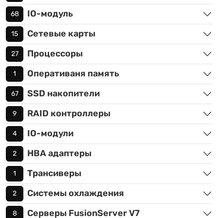
IO-модуль
68
Сетевые карты
15
Процессоры
27
Оперативаня память
1
SSD накопители
67
RAID контроллеры
9
IO-модули
4
HBA адаптеры
2
Трансиверы
1
Системы охлаждения
2
Серверы FusionServer V7
8