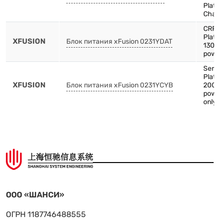
Plat
Chas
CRP
Plat
XFUSION
Блок питания xFusion 0231YDAT
1300
powe
Serv
Plat
XFUSION
Блок питания xFusion 0231YCYB
2000
powe
only 
ООО «ШАНСИ»
ОГРН 1187746488555