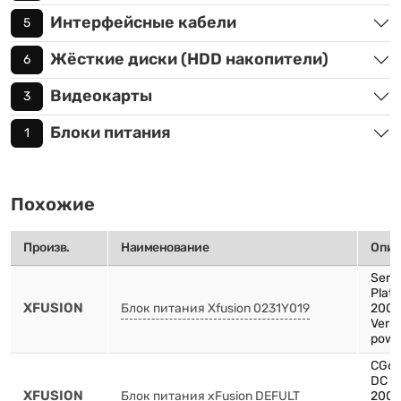
Интерфейсные кабели
5
Жёсткие диски (HDD накопители)
6
Видеокарты
3
Блоки питания
1
Похожие
Произв.
Наименование
Опис
Serv
Plat
XFUSION
Блок питания Xfusion 0231Y019
200
Versi
powe
CG66
DC P
XFUSION
Блок питания xFusion DEFULT
200