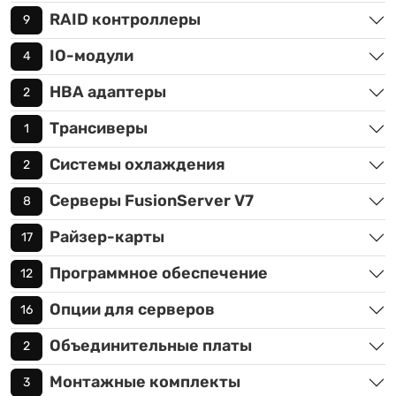
RAID контроллеры
9
IO-модули
4
HBA адаптеры
2
Трансиверы
1
Системы охлаждения
2
Серверы FusionServer V7
8
Райзер-карты
17
Программное обеспечение
12
Опции для серверов
16
Объединительные платы
2
Монтажные комплекты
3