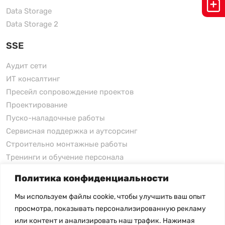
Data Storage
Data Storage 2
SSE
Аудит сети
ИТ консалтинг
Пресейл сопровождение проектов
Проектирование
Пуско-наладочные работы
Сервисная поддержка и аутсорсинг
Строительно монтажные работы
Тренинги и обучение персонала
Политика конфиденциальности
xFusion
Мы используем файлы cookie, чтобы улучшить ваш опыт
xFusion
просмотра, показывать персонализированную рекламу
xFusion AI Solution
или контент и анализировать наш трафик. Нажимая