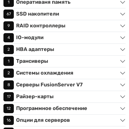
Оперативаня память
1
SSD накопители
67
RAID контроллеры
9
IO-модули
4
HBA адаптеры
2
Трансиверы
1
Системы охлаждения
2
Серверы FusionServer V7
8
Райзер-карты
17
Программное обеспечение
12
Опции для серверов
16