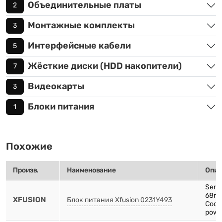
Объединительные платы
2
Монтажные комплекты
3
Интерфейсные кабели
5
Жёсткие диски (HDD накопители)
7
Видеокарты
3
Блоки питания
1
Похожие
Произв.
Наименование
Опис
Serv
68mm
XFUSION
Блок питания Xfusion 0231Y493
Cooli
powe