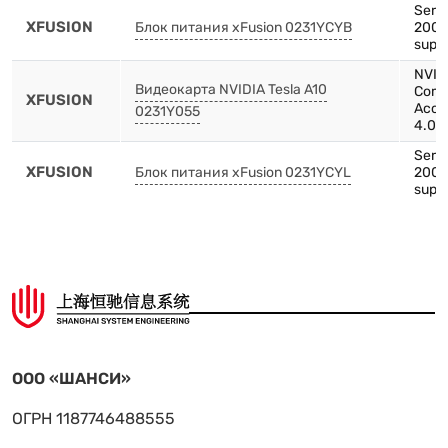
Serve
XFUSION
Блок питания xFusion 0231YCYB
2000
suppl
NVIDI
Видеокарта NVIDIA Tesla A10
Comp
XFUSION
Acce
0231Y055
4.0 x
Serve
XFUSION
Блок питания xFusion 0231YCYL
2000
suppl
ООО «ШАНСИ»
ОГРН 1187746488555