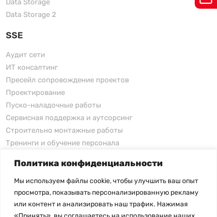
Data Storage
Data Storage 2
SSE
Аудит сети
ИТ консалтинг
Пресейл сопровождение проектов
Проектирование
Пуско-наладочные работы
Сервисная поддержка и аутсорсинг
Строительно монтажные работы
Тренинги и обучение персонала
Политика конфиденциальности
xFusion
Мы используем файлы cookie, чтобы улучшить ваш опыт
xFusion
просмотра, показывать персонализированную рекламу
xFusion AI Solution
или контент и анализировать наш трафик. Нажимая
«Принять», вы соглашаетесь на использование наших